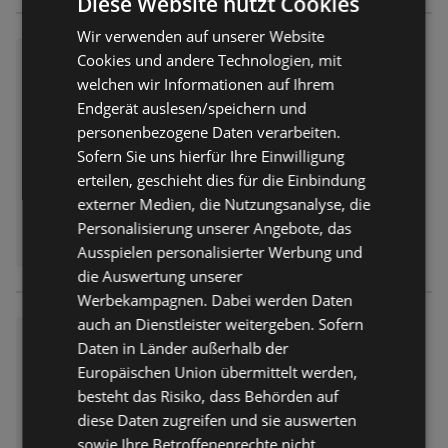
Diese Website nutzt Cookies
Wir verwenden auf unserer Website
Travel Free: Aktionsangebote
Cookies und andere Technologien, mit
welchen wir Informationen auf Ihrem
Prospekt
nicht mehr gültig
Abgelaufen am:
09.07.2026
Endgerät auslesen/speichern und
personenbezogene Daten verarbeiten.
Sofern Sie uns hierfür Ihre Einwilligung
erteilen, geschieht dies für die Einbindung
externer Medien, die Nutzungsanalyse, die
Personalisierung unserer Angebote, das
Ausspielen personalisierter Werbung und
die Auswertung unserer
Werbekampagnen. Dabei werden Daten
auch an Dienstleister weitergeben. Sofern
Travel Free: Aktionsangebote
Daten in Länder außerhalb der
Prospekt
nicht mehr gültig
Europäischen Union übermittelt werden,
Abgelaufen am:
25.06.2026
besteht das Risiko, dass Behörden auf
diese Daten zugreifen und sie auswerten
sowie Ihre Betroffenenrechte nicht