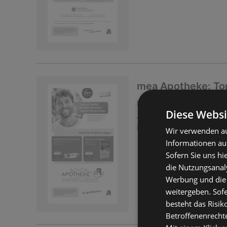
mea Apotheke: Top
Prospekt
nicht mehr gü
Diese Websi
Abgelaufen am:
31.07.
Entfernt:
3,12 km
Wir verwenden au
Informationen au
Sofern Sie uns hi
die Nutzungsanaly
Werbung und die
weitergeben. Sof
besteht das Risik
Betroffenenrecht