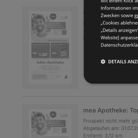
Mit einem Klick a
Informationen im
mea Apotheke: Top
Zwecken sowie ggf
„Cookies ablehnen
Prospekt
nicht mehr gü
„Details anzeigen
Abgelaufen am:
31.07.
Website] anpassen
Entfernt:
3,12 km
Datenschutzerklär
DETAILS ANZ
mea Apotheke: Top
Prospekt
nicht mehr gü
Abgelaufen am:
31.07.
Entfernt:
3,12 km