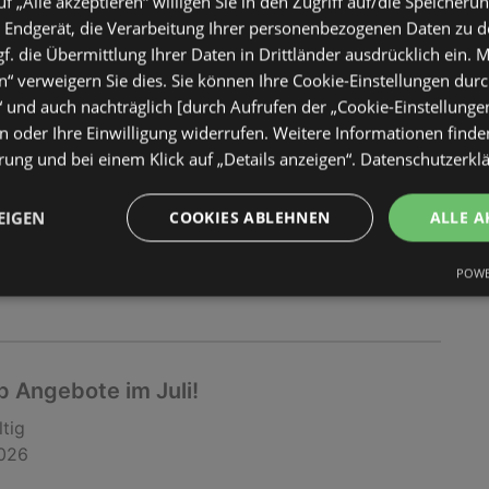
uf „Alle akzeptieren“ willigen Sie in den Zugriff auf/die Speicheru
 Endgerät, die Verarbeitung Ihrer personenbezogenen Daten zu 
 Angebote im Juli!
. die Übermittlung Ihrer Daten in Drittländer ausdrücklich ein. M
“ verweigern Sie dies. Sie können Ihre Cookie-Einstellungen durc
ltig
“ und auch nachträglich [durch Aufrufen der „Cookie-Einstellunge
2026
 oder Ihre Einwilligung widerrufen. Weitere Informationen finden
ung und bei einem Klick auf „Details anzeigen“.
Datenschutzerkl
EIGEN
COOKIES ABLEHNEN
ALLE A
POWE
 Angebote im Juli!
ltig
2026