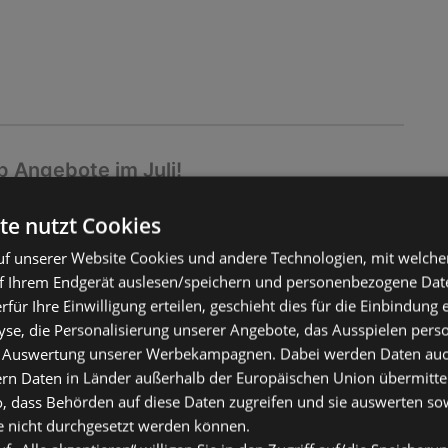
 Angebote im Juli!
ltig
te nutzt Cookies
2026
f unserer Website Cookies und andere Technologien, mit welche
f Ihrem Endgerät auslesen/speichern und personenbezogene Date
erfür Ihre Einwilligung erteilen, geschieht dies für die Einbindung
se, die Personalisierung unserer Angebote, das Ausspielen perso
 Auswertung unserer Werbekampagnen. Dabei werden Daten auch 
ern Daten in Länder außerhalb der Europäischen Union übermitte
o, dass Behörden auf diese Daten zugreifen und sie auswerten so
e nicht durchgesetzt werden können.