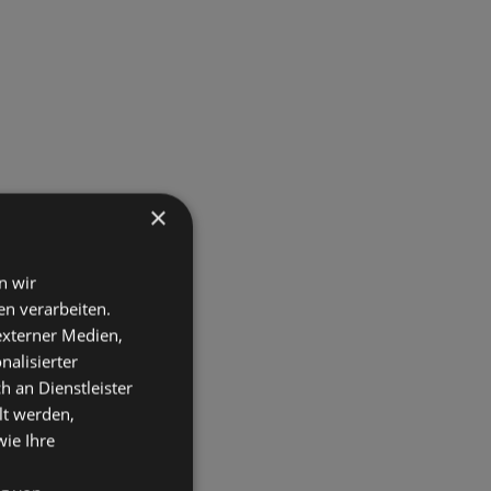
×
n wir
n verarbeiten.
 externer Medien,
nalisierter
an Dienstleister
lt werden,
wie Ihre