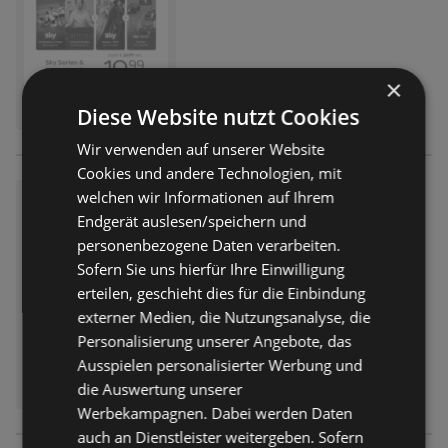
×
Diese Website nutzt Cookies
Wir verwenden auf unserer Website
Cookies und andere Technologien, mit
welchen wir Informationen auf Ihrem
Sky: WM Previews
Endgerät auslesen/speichern und
Prospekt
nicht mehr gültig
personenbezogene Daten verarbeiten.
Abgelaufen am:
27.05.2026
Sofern Sie uns hierfür Ihre Einwilligung
Entfernt:
2,13 km
erteilen, geschieht dies für die Einbindung
externer Medien, die Nutzungsanalyse, die
Personalisierung unserer Angebote, das
Ausspielen personalisierter Werbung und
die Auswertung unserer
Werbekampagnen. Dabei werden Daten
auch an Dienstleister weitergeben. Sofern