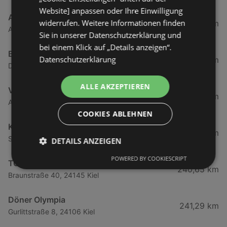
Website] anpassen oder Ihre Einwilligung
Akropolis
widerrufen. Weitere Informationen finden
238,01 km
Am Dorfplatz 15, 24145 Kiel
Sie in unserer Datenschutzerklärung und
bei einem Klick auf „Details anzeigen“.
Backgammon Bar
Datenschutzerklärung
239,2 km
Danewerkstraße 11, 24113 Kiel
ALLE AKZEPTIEREN
Vereinsgaststätte Suchsdorf
239,6 km
Alter Steenbeker Weg 24, 24107 Kiel
COOKIES ABLEHNEN
KSV Holstein von 1900 E.V.
240,08 km
Steenbeker Weg 150, 24106 Kiel
DETAILS ANZEIGEN
POWERED BY COOKIESCRIPT
TC Kieler Förde e.V.
240,65 km
Braunstraße 40, 24145 Kiel
Döner Olympia
241,29 km
Gurlittstraße 8, 24106 Kiel