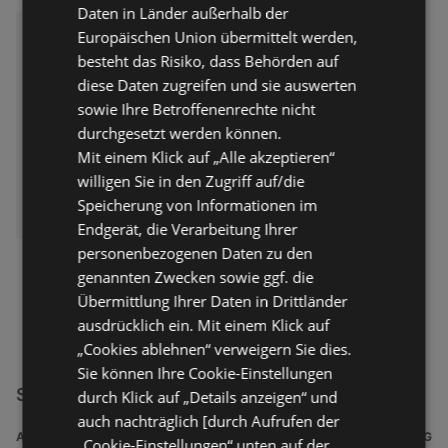
Daten in Länder außerhalb der
Sky: WM Previews
Europäischen Union übermittelt werden,
Prospekt
nicht mehr gültig
besteht das Risiko, dass Behörden auf
Abgelaufen am:
21.05.2026
diese Daten zugreifen und sie auswerten
Entfernt:
2,13 km
sowie Ihre Betroffenenrechte nicht
durchgesetzt werden können.
Mit einem Klick auf „Alle akzeptieren“
willigen Sie in den Zugriff auf/die
Speicherung von Informationen im
Endgerät, die Verarbeitung Ihrer
personenbezogenen Daten zu den
genannten Zwecken sowie ggf. die
Übermittlung Ihrer Daten in Drittländer
ausdrücklich ein. Mit einem Klick auf
„Cookies ablehnen“ verweigern Sie dies.
Sie können Ihre Cookie-Einstellungen
SKY Filialen in Kiel
durch Klick auf „Details anzeigen“ und
auch nachträglich [durch Aufrufen der
ADRESSE
ENTFERNUNG
„Cookie-Einstellungen“ unten auf der