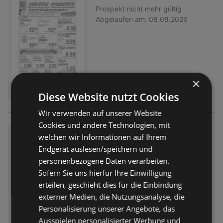
Prospekt
nicht mehr gültig
Abgelaufen am:
08.08.2026
×
Diese Website nutzt Cookies
Wir verwenden auf unserer Website
Cookies und andere Technologien, mit
Wochenangebote
welchen wir Informationen auf Ihrem
Endgerät auslesen/speichern und
Prospekt
nicht mehr gültig
Abgelaufen am:
08.08.2026
personenbezogene Daten verarbeiten.
Sofern Sie uns hierfür Ihre Einwilligung
erteilen, geschieht dies für die Einbindung
externer Medien, die Nutzungsanalyse, die
Personalisierung unserer Angebote, das
Ausspielen personalisierter Werbung und