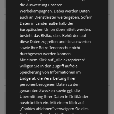
die Auswertung unserer
Werbekampagnen. Dabei werden Daten
auch an Dienstleister weitergeben. Sofern
Daten in Länder außerhalb der
Wochenangebote
Europäischen Union übermittelt werden,
Prospekt
nicht mehr gültig
besteht das Risiko, dass Behörden auf
Abgelaufen am:
08.08.2026
diese Daten zugreifen und sie auswerten
sowie Ihre Betroffenenrechte nicht
durchgesetzt werden können.
Mit einem Klick auf „Alle akzeptieren“
willigen Sie in den Zugriff auf/die
Speicherung von Informationen im
Endgerät, die Verarbeitung Ihrer
personenbezogenen Daten zu den
genannten Zwecken sowie ggf. die
Übermittlung Ihrer Daten in Drittländer
Wochenangebote
ausdrücklich ein. Mit einem Klick auf
Prospekt
nicht mehr gültig
„Cookies ablehnen“ verweigern Sie dies.
Abgelaufen am:
08.08.2026