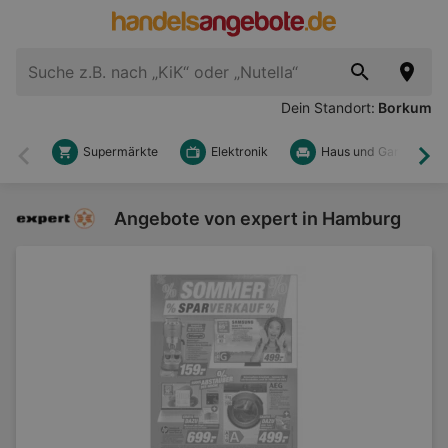
Dein Standort:
Borkum
Supermärkte
Elektronik
Haus und Garten
Zurück
Wei
Angebote von expert in Hamburg