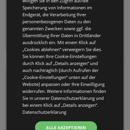
willigen Sie in den Zugriff auf/die
Abgelaufen am:
08.08.2026
Speicherung von Informationen im
Entfernt:
8,51 km
Endgerät, die Verarbeitung Ihrer
personenbezogenen Daten zu den
genannten Zwecken sowie ggf. die
Übermittlung Ihrer Daten in Drittländer
ausdrücklich ein. Mit einem Klick auf
„Cookies ablehnen“ verweigern Sie dies.
Sie können Ihre Cookie-Einstellungen
durch Klick auf „Details anzeigen“ und
auch nachträglich [durch Aufrufen der
Expert: Elektronikangebote
„Cookie-Einstellungen“ unten auf der
Prospekt
nicht mehr gültig
Website] anpassen oder Ihre Einwilligung
Abgelaufen am:
08.08.2026
widerrufen. Weitere Informationen finden
Entfernt:
8,51 km
Sie in unserer Datenschutzerklärung und
bei einem Klick auf „Details anzeigen“.
Datenschutzerklärung
ALLE AKZEPTIEREN