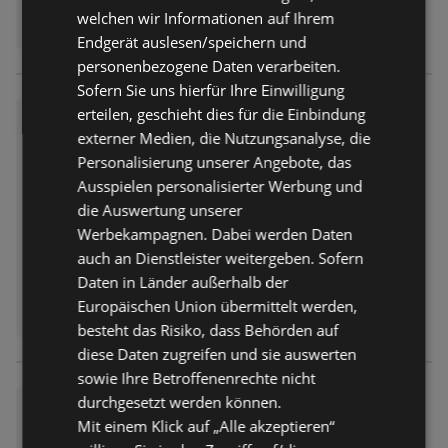
welchen wir Informationen auf Ihrem
Endgerät auslesen/speichern und
personenbezogene Daten verarbeiten.
Sofern Sie uns hierfür Ihre Einwilligung
erteilen, geschieht dies für die Einbindung
Expert: Elektronikangebote
externer Medien, die Nutzungsanalyse, die
Prospekt
nicht mehr gültig
Personalisierung unserer Angebote, das
Abgelaufen am:
08.08.2026
Ausspielen personalisierter Werbung und
Entfernt:
8,51 km
die Auswertung unserer
Werbekampagnen. Dabei werden Daten
auch an Dienstleister weitergeben. Sofern
Daten in Länder außerhalb der
Europäischen Union übermittelt werden,
besteht das Risiko, dass Behörden auf
diese Daten zugreifen und sie auswerten
sowie Ihre Betroffenenrechte nicht
durchgesetzt werden können.
Expert: Elektronikangebote
Mit einem Klick auf „Alle akzeptieren“
Prospekt
nicht mehr gültig