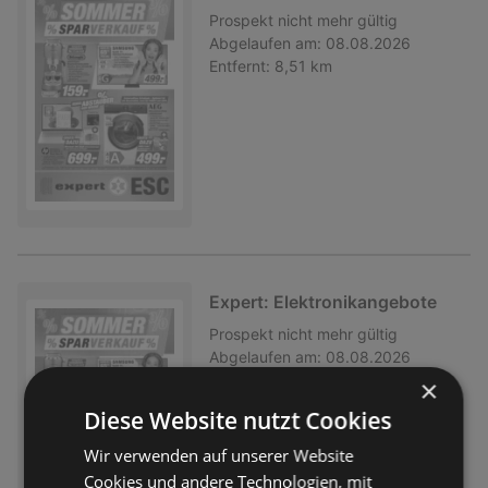
Prospekt
nicht mehr gültig
Abgelaufen am:
08.08.2026
Entfernt:
8,51 km
Expert: Elektronikangebote
Prospekt
nicht mehr gültig
Abgelaufen am:
08.08.2026
Entfernt:
8,51 km
×
Diese Website nutzt Cookies
Wir verwenden auf unserer Website
Cookies und andere Technologien, mit