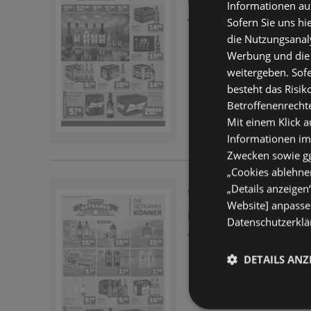
Prospekt
nicht mehr gü
Informationen au
Abgelaufen am:
04.07.
Sofern Sie uns hi
die Nutzungsanaly
Werbung und die
weitergeben. Sof
besteht das Risik
Betroffenenrecht
Mit einem Klick a
Informationen im
Zwecken sowie ggf
„Cookies ablehnen
„Details anzeigen
Getränke Lehmann
Website] anpassen
Prospekt
nicht mehr gü
Datenschutzerklär
Abgelaufen am:
20.06.
DETAILS ANZ