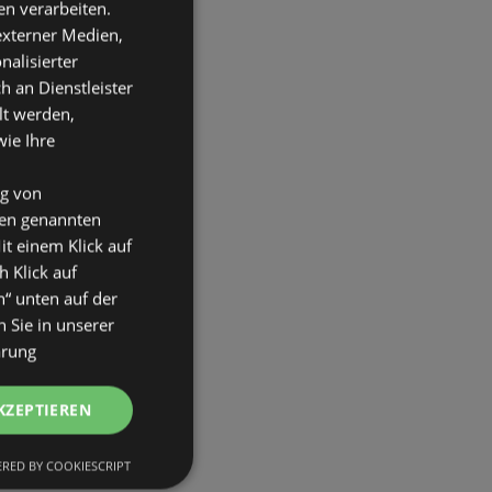
n verarbeiten.
 externer Medien,
nalisierter
an Dienstleister
lt werden,
wie Ihre
ng von
den genannten
it einem Klick auf
h Klick auf
n“ unten auf der
 Sie in unserer
ärung
KZEPTIEREN
RED BY COOKIESCRIPT