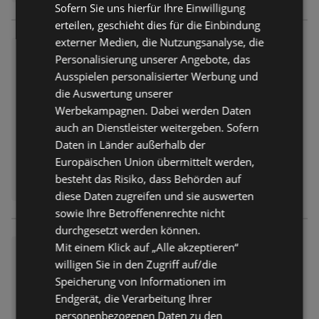
Sofern Sie uns hierfür Ihre Einwilligung
erteilen, geschieht dies für die Einbindung
externer Medien, die Nutzungsanalyse, die
hella Spritzig & Fruchtig
Personalisierung unserer Angebote, das
Prospekt
nicht mehr gültig
Ausspielen personalisierter Werbung und
Abgelaufen am:
30.06.2026
die Auswertung unserer
Werbekampagnen. Dabei werden Daten
auch an Dienstleister weitergeben. Sofern
Daten in Länder außerhalb der
Europäischen Union übermittelt werden,
besteht das Risiko, dass Behörden auf
diese Daten zugreifen und sie auswerten
sowie Ihre Betroffenenrechte nicht
durchgesetzt werden können.
Mit einem Klick auf „Alle akzeptieren“
hella Feelgood
willigen Sie in den Zugriff auf/die
Prospekt
nicht mehr gültig
Speicherung von Informationen im
Abgelaufen am:
30.06.2026
Endgerät, die Verarbeitung Ihrer
personenbezogenen Daten zu den