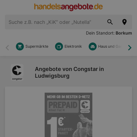
Dein Standort:
Borkum
Supermärkte
Elektronik
Haus und Garten
Zurück
Wei
Angebote von Congstar in
Ludwigsburg