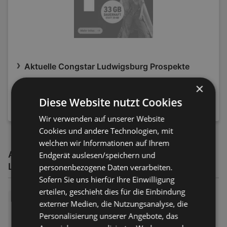
Aktuelle Congstar Ludwigsburg Prospekte
×
Diese Website nutzt Cookies
NEWSLETTER ANMELDEN
Wir verwenden auf unserer Website
Cookies und andere Technologien, mit
welchen wir Informationen auf Ihrem
Angebote und Prospekte von Congstar in
Endgerät auslesen/speichern und
Ludwigsburg
personenbezogene Daten verarbeiten.
Sofern Sie uns hierfür Ihre Einwilligung
erteilen, geschieht dies für die Einbindung
Congstar: STARTER-PAKET F
externer Medien, die Nutzungsanalyse, die
ÜR 1 €!
Personalisierung unserer Angebote, das
Prospekt
nicht mehr gültig