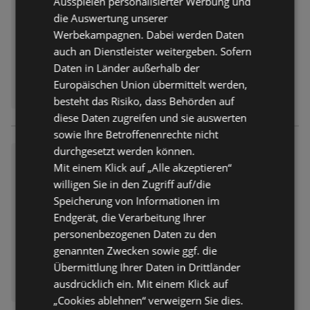
Ausspielen personalisierter Werbung und
Abgelaufen am:
12.07.2026
die Auswertung unserer
Entfernt:
0,58 km
Werbekampagnen. Dabei werden Daten
auch an Dienstleister weitergeben. Sofern
Daten in Länder außerhalb der
Europäischen Union übermittelt werden,
besteht das Risiko, dass Behörden auf
diese Daten zugreifen und sie auswerten
sowie Ihre Betroffenenrechte nicht
durchgesetzt werden können.
Congstar: STARTER-PAKET F
Mit einem Klick auf „Alle akzeptieren“
ÜR 1 €!
willigen Sie in den Zugriff auf/die
Prospekt
nicht mehr gültig
Speicherung von Informationen im
Abgelaufen am:
28.06.2026
Endgerät, die Verarbeitung Ihrer
Entfernt:
0,58 km
personenbezogenen Daten zu den
genannten Zwecken sowie ggf. die
Übermittlung Ihrer Daten in Drittländer
ausdrücklich ein. Mit einem Klick auf
„Cookies ablehnen“ verweigern Sie dies.