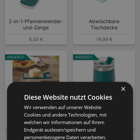
2-in-1-Pfannenwender-
Abwischbare
und-Zange
Tischdecke
6,00 €
19,99 €
ANGEBOT
ANGEBOT
×
Diese Website nutzt Cookies
Mini Reibe mit
Henkelloser
Wir verwenden auf unserer Website
Auffangbehälter
Thermobecher
Cookies und andere Technologien, mit
welchen wir Informationen auf Ihrem
7,99 €
10,00 €
Endgerät auslesen/speichern und
personenbezogene Daten verarbeiten.