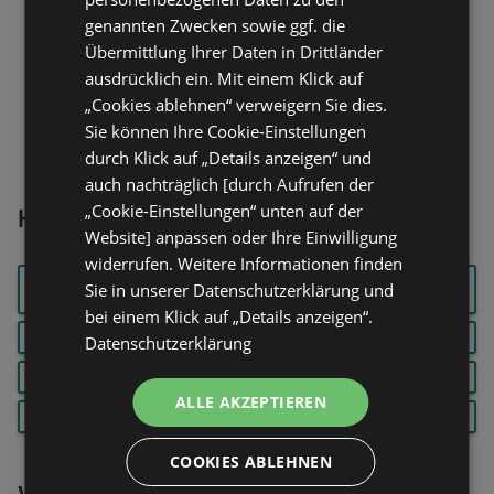
Entfernung:
0,14 km
genannten Zwecken sowie ggf. die
Angebote:
2
Übermittlung Ihrer Daten in Drittländer
ausdrücklich ein. Mit einem Klick auf
„Cookies ablehnen“ verweigern Sie dies.
Sie können Ihre Cookie-Einstellungen
durch Klick auf „Details anzeigen“ und
auch nachträglich [durch Aufrufen der
„Cookie-Einstellungen“ unten auf der
Häufig gesucht
Website] anpassen oder Ihre Einwilligung
widerrufen. Weitere Informationen finden
KAFFEEVOLLAUTO
Sie in unserer Datenschutzerklärung und
FELIX
HARIBO
MAT
bei einem Klick auf „Details anzeigen“.
KASSLER
MILKA
NUTELLA
Datenschutzerklärung
PEPSI
RADEBERGER
RINDERROULADEN
ALLE AKZEPTIEREN
SCHWEINEFILET
VELTINS
VOLVIC
COOKIES ABLEHNEN