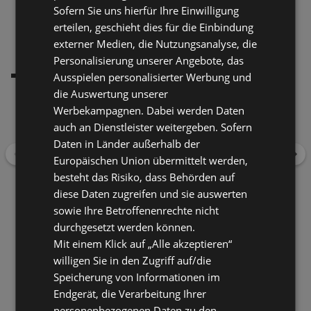
Sofern Sie uns hierfür Ihre Einwilligung
MEHR LADEN
erteilen, geschieht dies für die Einbindung
externer Medien, die Nutzungsanalyse, die
Empfohlene Händler
In deiner Nähe
Personalisierung unserer Angebote, das
Ausspielen personalisierter Werbung und
die Auswertung unserer
Werbekampagnen. Dabei werden Daten
EDEKA Rah
auch an Dienstleister weitergeben. Sofern
Ankerstraße 1, 26736 Krummhörn
Daten in Länder außerhalb der
Europäischen Union übermittelt werden,
Zurück
Wei
Entfernung:
29,66 km
besteht das Risiko, dass Behörden auf
Angebote:
1
diese Daten zugreifen und sie auswerten
sowie Ihre Betroffenenrechte nicht
durchgesetzt werden können.
Mit einem Klick auf „Alle akzeptieren“
Rossmann
willigen Sie in den Zugriff auf/die
Strandstraße 22, 26757 Borkum
Speicherung von Informationen im
Endgerät, die Verarbeitung Ihrer
Öffnungszeiten:
Jetzt geöffnet
personenbezogenen Daten zu den