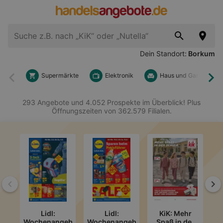
Dein Standort:
Borkum
Supermärkte
Elektronik
Haus und Garten
Zurück
Wei
293 Angebote und 4.052 Prospekte im Überblick! Plus
Öffnungszeiten von 362.579 Filialen.
Zurück
We
Lidl:
Lidl:
KiK: Mehr
Wochenangebote
Wochenangebote
Spaß in der