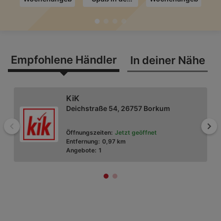
Schule
Empfohlene Händler
In deiner Nähe
KiK
Deichstraße 54, 26757 Borkum
Zurück
Wei
Öffnungszeiten:
Jetzt geöffnet
Entfernung:
0,97 km
Angebote:
1
Rossmann
Strandstraße 22, 26757 Borkum