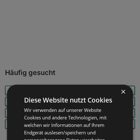
Öffnungszeiten:
Geschlossen
Entfernung:
0,14 km
Angebote:
1
Häufig gesucht
×
BECKS
FRITTEUSE
HANDMIXER
Diese Website nutzt Cookies
KASSLER
PEPSI
RAMA
Wir verwenden auf unserer Website
RINDERFILET
ROASTBEEF
SCHLITTEN
Cookies und andere Technologien, mit
SHEBA
STEAK
WOLTERS
welchen wir Informationen auf Ihrem
Endgerät auslesen/speichern und