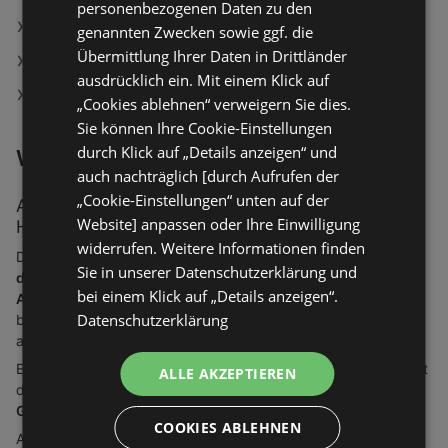
personenbezogenen Daten zu den
Aktuelle Burger King Prospekte
genannten Zwecken sowie ggf. die
Übermittlung Ihrer Daten in Drittländer
Aktuelle Reifen 1+ Prospekte
ausdrücklich ein. Mit einem Klick auf
Aktuelle Thomas Philipps Prospekte
„Cookies ablehnen“ verweigern Sie dies.
Sie können Ihre Cookie-Einstellungen
durch Klick auf „Details anzeigen“ und
Weitere Informationen
auch nachträglich [durch Aufrufen der
„Cookie-Einstellungen“ unten auf der
Angebote, Prospekte und Öffnungszeiten bei
Website] anpassen oder Ihre Einwilligung
Handelsangebote
widerrufen. Weitere Informationen finden
Du suchst
aktuelle Angebote
, willst
im neusten Prospekt
Sie in unserer Datenschutzerklärung und
deines Lieblingsgeschäfts blättern
oder brauchst die
bei einem Klick auf „Details anzeigen“.
Adresse und Öffnungszeiten
vom nächsten Baumarkt? Dann
Datenschutzerklärung
bist du bei Handelsangebote genau richtig! Hier findest du
alles, was du für deine Shopping Tour brauchst.
Erster Schritt für die Suche nach den passenden Angeboten ist
ALLE AKZEPTIEREN
die Lokalisierung - damit findest du nur die
Prospekte und
Geschäfte, die in deiner Nähe sind
.
COOKIES ABLEHNEN
Als nächstes kannst du entweder unser Menü oben auf der