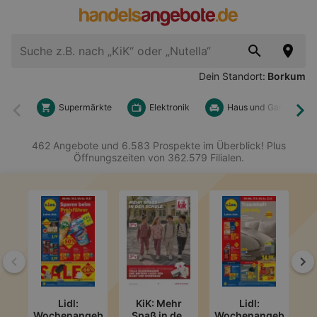
Dein Standort:
Borkum
Supermärkte
Elektronik
Haus und Garten
Zurück
Wei
462 Angebote und 6.583 Prospekte im Überblick! Plus
Öffnungszeiten von 362.579 Filialen.
Zurück
We
Lidl:
KiK: Mehr
Lidl:
Wochenangebote
Spaß in der
Wochenangebote
A