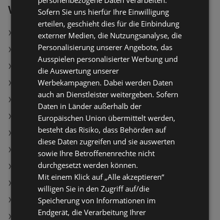
personenbezogene Daten verarbeiten.
Weiterführende Links
Sofern Sie uns hierfür Ihre Einwilligung
erteilen, geschieht dies für die Einbindung
Schwebetürenschrank Minden
externer Medien, die Nutzungsanalyse, die
Personalisierung unserer Angebote, das
Boxbett Catania
Ausspielen personalisierter Werbung und
Bettanlage Nizza
die Auswertung unserer
Werbekampagnen. Dabei werden Daten
Ecksofa mit Bettfunktion und Bettkasten
auch an Dienstleister weitergeben. Sofern
Kleiderschrank Joe
Daten in Länder außerhalb der
ChiQ Waschmaschine PW75862B
Europäischen Union übermittelt werden,
besteht das Risiko, dass Behörden auf
CHiQ Waschmaschine PO8M3XWGABG
diese Daten zugreifen und sie auswerten
TELEFUNKEN Waschmaschine TF-WM-4201T0B
sowie Ihre Betroffenenrechte nicht
durchgesetzt werden können.
WKM Bodenstaubsauger PSC-1800W.26
Mit einem Klick auf „Alle akzeptieren“
Fritteuse
willigen Sie in den Zugriff auf/die
Sharp Mikrowelle YC-QS254AE-B
Speicherung von Informationen im
Endgerät, die Verarbeitung Ihrer
Kommode Kerry 01C