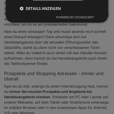
Seite nutzen und all unsere Branchen durchstöbern, wenn du
DETAILS ANZEIGEN
z.B. deinen Wocheneinkauf im Supermarkt planst und
nach
Schnäppchen Ausschau halten
willst oder du nutzt die Suche,
POWERED BY COOKIESCRIPT
wenn du schon ein Produkt vor Augen hast und nun gucken
möchtest, wo du es am preiswertesten bekommst.
Hast du einen stressigen Tag und musst abends noch schnell
einen Einkauf erledigen? Dann erkundige dich bei
Handelsangebote über die aktuellen Öffnungszeiten des
Geschäfts, damit du dann nicht vor verschlossenen Türen
stehst. Willst du vielleicht auch direkt mit den Händler Kontakt
aufnehmen, dann kannst du bei Handelsangebote auch direkt
die Telefonnummer finden.
Prospekte und Shopping Adressen - immer und
überall
Egal wo du bist, solange du einen Internetzugang hast, kannst
du
immer die neusten Prospekte und Angebote bei
Handelsangebote checken
. Entweder am PC oder Laptop auf
unserer Webseite, auf dem Tablet oder Smartphone unterwegs
im mobilen Browser oder in den kostenlosen Apps für Android,
iOS oder Windows.