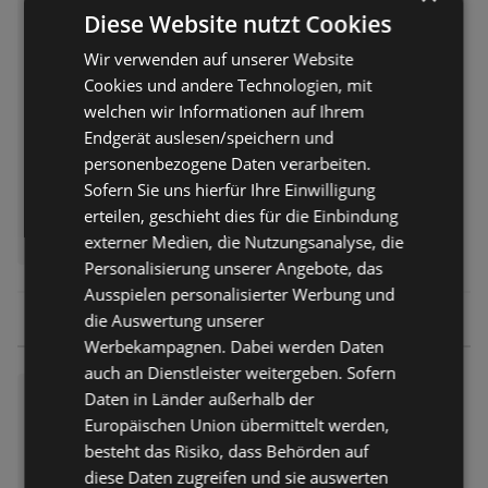
Prospekt nur gültig bis:
Diese Website nutzt Cookies
08.08.2026
Entfernt:
1,87 km
Wir verwenden auf unserer Website
Cookies und andere Technologien, mit
welchen wir Informationen auf Ihrem
Endgerät auslesen/speichern und
personenbezogene Daten verarbeiten.
Sofern Sie uns hierfür Ihre Einwilligung
erteilen, geschieht dies für die Einbindung
ERHÄLTLICH BEI:
Lidl
externer Medien, die Nutzungsanalyse, die
Personalisierung unserer Angebote, das
Ausspielen personalisierter Werbung und
die Auswertung unserer
Werbekampagnen. Dabei werden Daten
auch an Dienstleister weitergeben. Sofern
Lidl: Wochenangebote
Daten in Länder außerhalb der
Europäischen Union übermittelt werden,
Prospekt – 73 Seiten
Prospekt nur gültig ab:
10.08.2026
besteht das Risiko, dass Behörden auf
Entfernt:
1,87 km
diese Daten zugreifen und sie auswerten