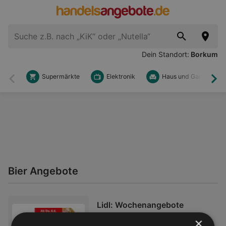
Dein Standort:
Borkum
Supermärkte
Elektronik
Haus und Garten
Zurück
Wei
Bier Angebote
Lidl: Wochenangebote
×
Prospekt – 69 Seiten