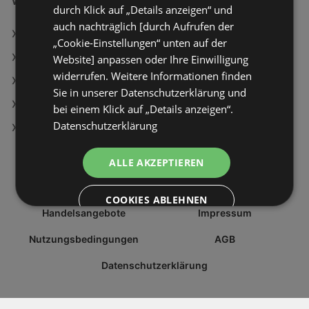
Weiterführende Links
durch Klick auf „Details anzeigen“ und
auch nachträglich [durch Aufrufen der
Wellnessliege
„Cookie-Einstellungen“ unten auf der
LED-Kerze
Website] anpassen oder Ihre Einwilligung
widerrufen. Weitere Informationen finden
Induktions-Kochplatte IH2108
Sie in unserer Datenschutzerklärung und
Waschbeckenunterschrank Lana
bei einem Klick auf „Details anzeigen“.
Datenschutzerklärung
Toaster 245744
ALLE AKZEPTIEREN
COOKIES ABLEHNEN
Handelsangebote
Impressum
DETAILS ANZEIGEN
Nutzungsbedingungen
AGB
POWERED BY COOKIESCRIPT
Datenschutzerklärung