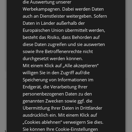
die Auswertung unserer
Prospekt nur gültig bis:
15.08.2026
Werbekampagnen. Dabei werden Daten
Entfernt:
1,87 km
auch an Dienstleister weitergeben. Sofern
Daten in Länder außerhalb der
Europäischen Union übermittelt werden,
besteht das Risiko, dass Behörden auf
diese Daten zugreifen und sie auswerten
sowie Ihre Betroffenenrechte nicht
durchgesetzt werden können.
ERHÄLTLICH BEI:
Mit einem Klick auf „Alle akzeptieren“
Lidl
willigen Sie in den Zugriff auf/die
Speicherung von Informationen im
Endgerät, die Verarbeitung Ihrer
personenbezogenen Daten zu den
genannten Zwecken sowie ggf. die
Übermittlung Ihrer Daten in Drittländer
ausdrücklich ein. Mit einem Klick auf
„Cookies ablehnen“ verweigern Sie dies.
Sie können Ihre Cookie-Einstellungen