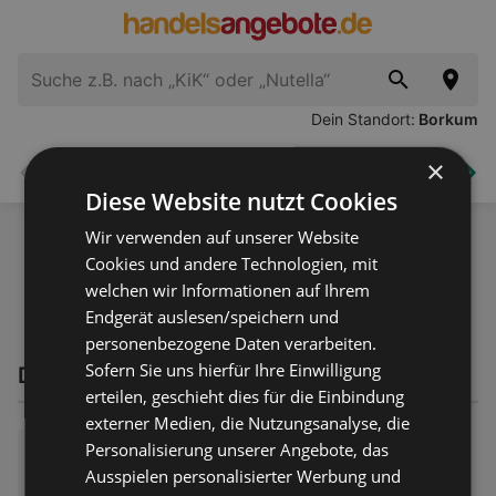
Dein Standort:
Borkum
×
Supermärkte
Elektronik
Haus und Garten
Zurück
Wei
Diese Website nutzt Cookies
Wir verwenden auf unserer Website
Cookies und andere Technologien, mit
welchen wir Informationen auf Ihrem
Endgerät auslesen/speichern und
personenbezogene Daten verarbeiten.
Sofern Sie uns hierfür Ihre Einwilligung
Decke Angebote
erteilen, geschieht dies für die Einbindung
externer Medien, die Nutzungsanalyse, die
Personalisierung unserer Angebote, das
Lidl: Wochenangebote
Ausspielen personalisierter Werbung und
Prospekt – 73 Seiten