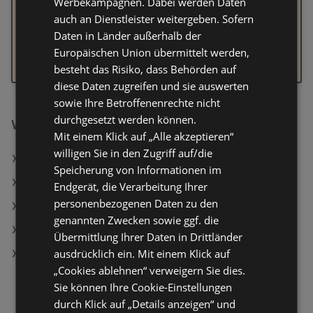
Werbekampagnen. Dabei werden Daten
Prüfe deine Eingabe auf Tippfehler
auch an Dienstleister weitergeben. Sofern
Nutze einen allgemeineren Suchbegriff, oder probiere
Daten in Länder außerhalb der
ähnliche Wörter
Europäischen Union übermittelt werden,
Navigiere über unser Kategorienmenü direkt zu der
besteht das Risiko, dass Behörden auf
Branche, in der du Ergebnisse suchst
diese Daten zugreifen und sie auswerten
sowie Ihre Betroffenenrechte nicht
durchgesetzt werden können.
Weiterführende Links
Mit einem Klick auf „Alle akzeptieren“
willigen Sie in den Zugriff auf/die
LED-Multifunktionsleuchte
Speicherung von Informationen im
Faltbare Salatschüssel
Endgerät, die Verarbeitung Ihrer
personenbezogenen Daten zu den
Pyjama-Set
genannten Zwecken sowie ggf. die
Bettanlage Nizza
Übermittlung Ihrer Daten in Drittländer
ausdrücklich ein. Mit einem Klick auf
SWISS HOME Reise-Blender
„Cookies ablehnen“ verweigern Sie dies.
Sie können Ihre Cookie-Einstellungen
durch Klick auf „Details anzeigen“ und