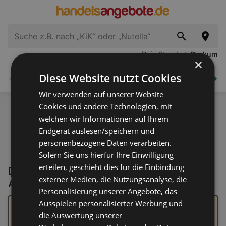
Dein Standort:
Borkum
×
Diese Website nutzt Cookies
Supermärkte
Elektronik
Haus und Garten
Zurück
Wei
Wir verwenden auf unserer Website
Cookies und andere Technologien, mit
welchen wir Informationen auf Ihrem
Endgerät auslesen/speichern und
personenbezogene Daten verarbeiten.
Sofern Sie uns hierfür Ihre Einwilligung
erteilen, geschieht dies für die Einbindung
Derzeit keine Geranien Aktionen &
externer Medien, die Nutzungsanalyse, die
Angebote
Personalisierung unserer Angebote, das
Ausspielen personalisierter Werbung und
Wie es aussieht, konnten wir nichts Passendes zu
deinem Suchbegriff finden. Wir haben einige Tipps, die
die Auswertung unserer
deine Suche erleichtern könnten: