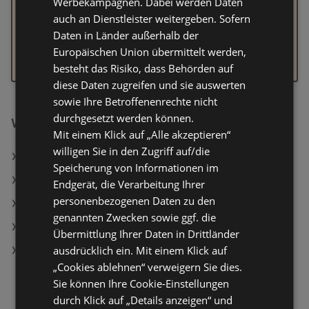
Werbekampagnen. Dabei werden Daten
Prüfe deine Eingabe auf Tippfehler
auch an Dienstleister weitergeben. Sofern
Nutze einen allgemeineren Suchbegriff, oder probiere
Daten in Länder außerhalb der
ähnliche Wörter
Europäischen Union übermittelt werden,
Navigiere über unser Kategorienmenü direkt zu der
besteht das Risiko, dass Behörden auf
Branche, in der du Ergebnisse suchst
diese Daten zugreifen und sie auswerten
sowie Ihre Betroffenenrechte nicht
durchgesetzt werden können.
Weiterführende Links
Mit einem Klick auf „Alle akzeptieren“
willigen Sie in den Zugriff auf/die
4 Slipboxer
Speicherung von Informationen im
2-in-1-Decke-und-Kissen
Endgerät, die Verarbeitung Ihrer
personenbezogenen Daten zu den
Privat Kaffee African Blue - 2 x 250 g Gemahlen
genannten Zwecken sowie ggf. die
Seamless-Bustier mit Struktur
Übermittlung Ihrer Daten in Drittländer
ausdrücklich ein. Mit einem Klick auf
Emerio Sandwichtoaster ST-130038
„Cookies ablehnen“ verweigern Sie dies.
Sie können Ihre Cookie-Einstellungen
durch Klick auf „Details anzeigen“ und