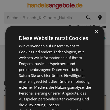
Dein Standort:
Borkum
×
Diese Website nutzt Cookies
Supermärkte
Elektronik
Haus und Garten
Zurück
Wei
Wir verwenden auf unserer Website
Cookies und andere Technologien, mit
welchen wir Informationen auf Ihrem
Endgerät auslesen/speichern und
personenbezogene Daten verarbeiten.
Sofern Sie uns hierfür Ihre Einwilligung
erteilen, geschieht dies für die Einbindung
Derzeit keine Oettinger Aktionen &
externer Medien, die Nutzungsanalyse, die
Angebote
Personalisierung unserer Angebote, das
Ausspielen personalisierter Werbung und
Wie es aussieht, konnten wir nichts Passendes zu
deinem Suchbegriff finden. Wir haben einige Tipps, die
die Auswertung unserer
deine Suche erleichtern könnten: