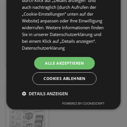
durch Klick auf „Details anzeigen“ und
auch nachträglich [durch Aufrufen der
trinkgut: Wochenangebote
„Cookie-Einstellungen“ unten auf der
Prospekt
nicht mehr gültig
Website] anpassen oder Ihre Einwilligung
Abgelaufen am:
01.08.2026
widerrufen. Weitere Informationen finden
Sie in unserer Datenschutzerklärung und
bei einem Klick auf „Details anzeigen“.
Datenschutzerklärung
ALLE AKZEPTIEREN
COOKIES ABLEHNEN
trinkgut: Wochenangebote
DETAILS ANZEIGEN
Prospekt
nicht mehr gültig
Abgelaufen am:
01.08.2026
POWERED BY COOKIESCRIPT