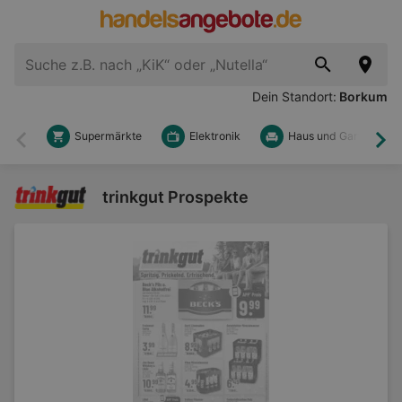
Dein Standort:
Borkum
Supermärkte
Elektronik
Haus und Garten
Zurück
Wei
trinkgut Prospekte