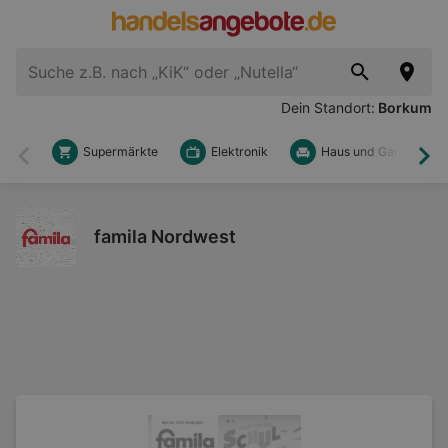
Dein Standort:
Borkum
Supermärkte
Elektronik
Haus und Garten
Zurück
Wei
famila Nordwest