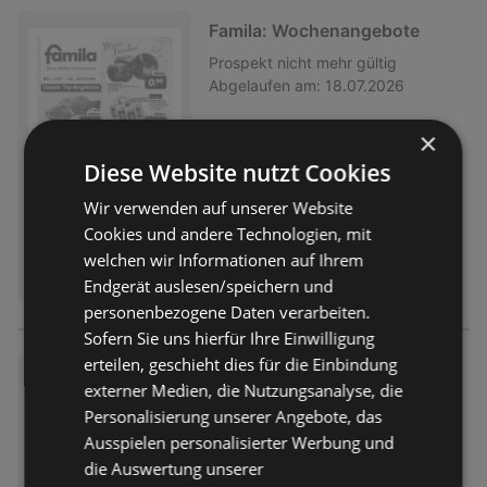
Famila: Wochenangebote
Prospekt
nicht mehr gültig
Abgelaufen am:
18.07.2026
×
Diese Website nutzt Cookies
Wir verwenden auf unserer Website
Cookies und andere Technologien, mit
welchen wir Informationen auf Ihrem
Endgerät auslesen/speichern und
personenbezogene Daten verarbeiten.
Sofern Sie uns hierfür Ihre Einwilligung
erteilen, geschieht dies für die Einbindung
Famila: Einleger
externer Medien, die Nutzungsanalyse, die
Prospekt
nicht mehr gültig
Personalisierung unserer Angebote, das
Abgelaufen am:
11.07.2026
Ausspielen personalisierter Werbung und
die Auswertung unserer