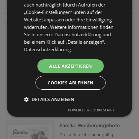
auch nachträglich [durch Aufrufen der
„Cookie-Einstellungen“ unten auf der
Website] anpassen oder Ihre Einwilligung
widerrufen. Weitere Informationen finden
Famila: Wochenangebote
Sie in unserer Datenschutzerklärung und
Prospekt
nicht mehr gültig
bei einem Klick auf „Details anzeigen“.
Abgelaufen am:
11.07.2026
Datenschutzerklärung
ALLE AKZEPTIEREN
COOKIES ABLEHNEN
DETAILS ANZEIGEN
POWERED BY COOKIESCRIPT
Famila: Wochenangebote
Prospekt
nicht mehr gültig