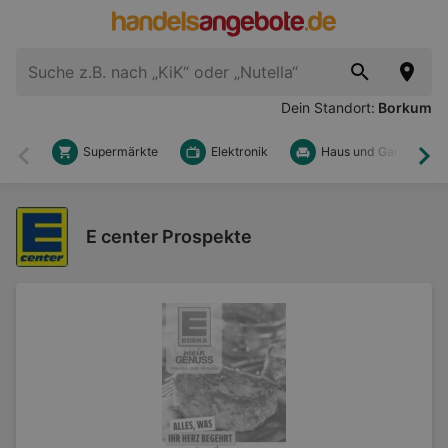
Dein Standort:
Borkum
Supermärkte
Elektronik
Haus und Garten
Zurück
Wei
E center Prospekte