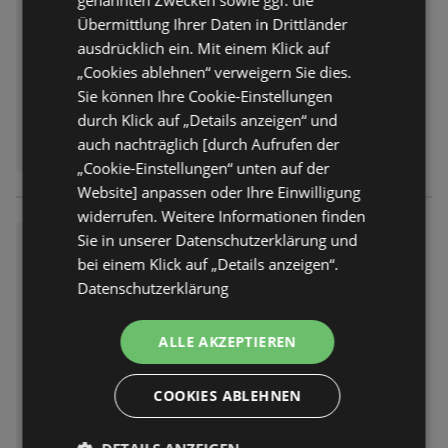
genannten Zwecken sowie ggf. die
Abgelaufen am:
08.08.2026
Übermittlung Ihrer Daten in Drittländer
ausdrücklich ein. Mit einem Klick auf
„Cookies ablehnen“ verweigern Sie dies.
Sie können Ihre Cookie-Einstellungen
durch Klick auf „Details anzeigen“ und
auch nachträglich [durch Aufrufen der
„Cookie-Einstellungen“ unten auf der
Website] anpassen oder Ihre Einwilligung
widerrufen. Weitere Informationen finden
Sie in unserer Datenschutzerklärung und
E center: Wochenangebote
bei einem Klick auf „Details anzeigen“.
Prospekt
nicht mehr gültig
Datenschutzerklärung
Abgelaufen am:
08.08.2026
ALLE AKZEPTIEREN
COOKIES ABLEHNEN