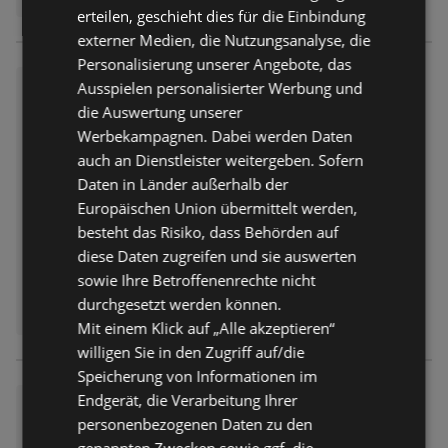
erteilen, geschieht dies für die Einbindung
externer Medien, die Nutzungsanalyse, die
Personalisierung unserer Angebote, das
E center: Wochenangebote
Ausspielen personalisierter Werbung und
die Auswertung unserer
Prospekt
nicht mehr gültig
Werbekampagnen. Dabei werden Daten
Abgelaufen am:
08.08.2026
auch an Dienstleister weitergeben. Sofern
Daten in Länder außerhalb der
Europäischen Union übermittelt werden,
besteht das Risiko, dass Behörden auf
diese Daten zugreifen und sie auswerten
sowie Ihre Betroffenenrechte nicht
durchgesetzt werden können.
Mit einem Klick auf „Alle akzeptieren“
willigen Sie in den Zugriff auf/die
Speicherung von Informationen im
Endgerät, die Verarbeitung Ihrer
E center: Wochenangebote
personenbezogenen Daten zu den
Prospekt
nicht mehr gültig