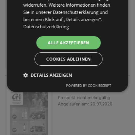
Prospekt
nicht mehr gültig
widerrufen. Weitere Informationen finden
Abgelaufen am:
26.07.2026
Sie in unserer Datenschutzerklärung und
bei einem Klick auf „Details anzeigen“.
Datenschutzerklärung
ALLE AKZEPTIEREN
COOKIES ABLEHNEN
DETAILS ANZEIGEN
POWERED BY COOKIESCRIPT
Getränkeangebote
Prospekt
nicht mehr gültig
Abgelaufen am:
26.07.2026