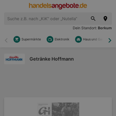
Dein Standort:
Borkum
Supermärkte
Elektronik
Haus und Garten
Zurück
Wei
Getränke Hoffmann