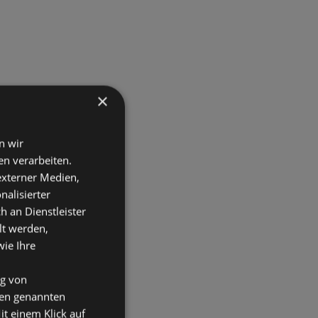
×
n wir
n verarbeiten.
 externer Medien,
nalisierter
an Dienstleister
lt werden,
wie Ihre
ng von
den genannten
it einem Klick auf