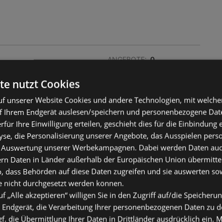
ANGEBOTE:
0
PROSPEKTE:
0
te nutzt Cookies
ENTFERNUNG:
386,39 km
f unserer Website Cookies und andere Technologien, mit welche
f Ihrem Endgerät auslesen/speichern und personenbezogene Date
ANGEBOTE:
0
erfür Ihre Einwilligung erteilen, geschieht dies für die Einbindung
PROSPEKTE:
0
se, die Personalisierung unserer Angebote, das Ausspielen perso
ENTFERNUNG:
387,13 km
 Auswertung unserer Werbekampagnen. Dabei werden Daten auch 
ern Daten in Länder außerhalb der Europäischen Union übermitte
o, dass Behörden auf diese Daten zugreifen und sie auswerten so
ANGEBOTE:
0
e nicht durchgesetzt werden können.
PROSPEKTE:
0
uf „Alle akzeptieren“ willigen Sie in den Zugriff auf/die Speicheru
ENTFERNUNG:
398,41 km
 Endgerät, die Verarbeitung Ihrer personenbezogenen Daten zu 
. die Übermittlung Ihrer Daten in Drittländer ausdrücklich ein. M