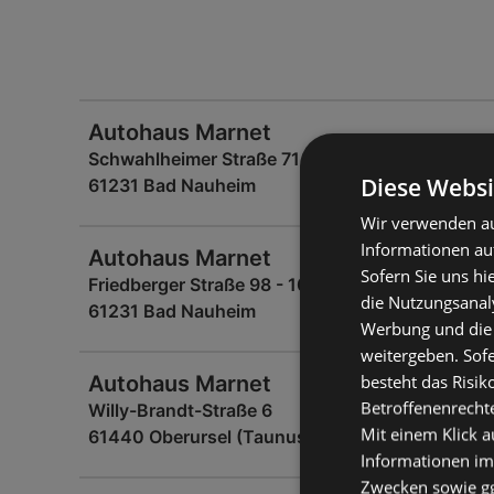
Autohaus Marnet
Schwahlheimer Straße 71
Diese Websi
61231 Bad Nauheim
Wir verwenden au
Informationen au
Autohaus Marnet
Sofern Sie uns hi
Friedberger Straße 98 - 102
die Nutzungsanaly
61231 Bad Nauheim
Werbung und die
weitergeben. Sof
besteht das Risik
Autohaus Marnet
Betroffenenrecht
Willy-Brandt-Straße 6
Mit einem Klick a
61440 Oberursel (Taunus)
Informationen im
Zwecken sowie ggf