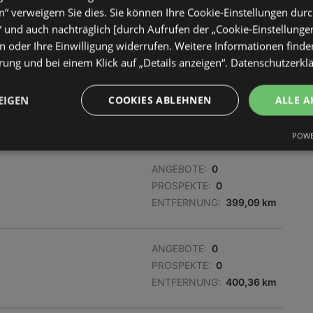
ANGEBOTE:
0
“ verweigern Sie dies. Sie können Ihre Cookie-Einstellungen durc
PROSPEKTE:
0
“ und auch nachträglich [durch Aufrufen der „Cookie-Einstellunge
ENTFERNUNG:
398,97 km
 oder Ihre Einwilligung widerrufen. Weitere Informationen finden
ung und bei einem Klick auf „Details anzeigen“.
Datenschutzerkl
ANGEBOTE:
0
EIGEN
COOKIES ABLEHNEN
ALLE A
PROSPEKTE:
0
ENTFERNUNG:
399,03 km
POWE
ANGEBOTE:
0
PROSPEKTE:
0
ENTFERNUNG:
399,09 km
ANGEBOTE:
0
PROSPEKTE:
0
ENTFERNUNG:
400,36 km