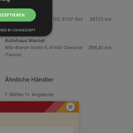
Autohaus Marnet
KZEPTIEREN
387,13 km
Friedberger Straße 98 - 102, 61231 Bad
Nauheim
RED BY COOKIESCRIPT
Autohaus Marnet
398,41 km
Willy-Brandt-Straße 6, 61440 Oberursel
(Taunus)
Ähnliche Händler
Reifen 1+ Angebote
Interpneu Angebote
Schließen
Aktuelle Reifen 1+ Prospekte
Aktuelle Interpneu Prospekte