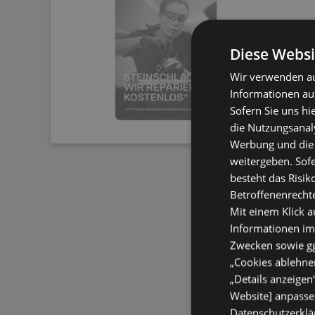
Diese Websi
Wir verwenden au
Informationen au
Sofern Sie uns hi
die Nutzungsanaly
Werbung und die
weitergeben. Sof
besteht das Risik
Betroffenenrecht
Mit einem Klick a
Informationen im
Zwecken sowie ggf
„Cookies ablehnen
„Details anzeigen
Website] anpassen
Datenschutzerklär