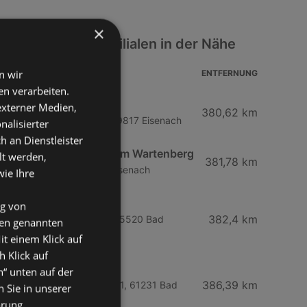
×
Autohaus Best Filialen in der Nähe
n wir
ADRESSE
ENTFERNUNG
n verarbeiten.
Autohaus Göthling
 externer Medien,
380,62 km
An Der Feuerwache 1, 99817 Eisenach
nalisierter
an Dienstleister
Autohaus Göthling am Wartenberg
lt werden,
381,78 km
Neue Wiese 6, 99817 Eisenach
wie Ihre
Autohaus Marnet
ng von
382,4 km
Frankfurter Straße 72, 65520 Bad
den genannten
Camberg
it einem Klick auf
h Klick auf
Autohaus Marnet
n“ unten auf der
386,39 km
Schwahlheimer Straße 71, 61231 Bad
 Sie in unserer
Nauheim
ärung