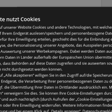
te nutzt Cookies
f unserer Website Cookies und andere Technologien, mit welche
f Ihrem Endgerät auslesen/speichern und personenbezogene Date
NEWSLETTER ANMELDEN
erfür Ihre Einwilligung erteilen, geschieht dies für die Einbindung
se, die Personalisierung unserer Angebote, das Ausspielen perso
 Auswertung unserer Werbekampagnen. Dabei werden Daten auch 
ern Daten in Länder außerhalb der Europäischen Union übermitte
o, dass Behörden auf diese Daten zugreifen und sie auswerten so
e nicht durchgesetzt werden können.
uf „Alle akzeptieren“ willigen Sie in den Zugriff auf/die Speicheru
 Endgerät, die Verarbeitung Ihrer personenbezogenen Daten zu 
. die Übermittlung Ihrer Daten in Drittländer ausdrücklich ein. M
“ verweigern Sie dies. Sie können Ihre Cookie-Einstellungen durc
“ und auch nachträglich [durch Aufrufen der „Cookie-Einstellunge
 oder Ihre Einwilligung widerrufen. Weitere Informationen finden
ung und bei einem Klick auf „Details anzeigen“.
Datenschutzerkl