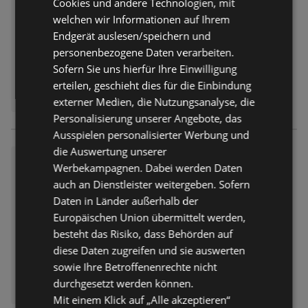
Cookies und andere Technologien, mit
Möbel Kraft: 133 Jahre Jubilä
um!
welchen wir Informationen auf Ihrem
Endgerät auslesen/speichern und
Prospekt
nicht mehr gültig
personenbezogene Daten verarbeiten.
Abgelaufen am:
10.02.2026
Sofern Sie uns hierfür Ihre Einwilligung
erteilen, geschieht dies für die Einbindung
externer Medien, die Nutzungsanalyse, die
Personalisierung unserer Angebote, das
Ausspielen personalisierter Werbung und
die Auswertung unserer
Möbel Kraft: Wohntrends zum
Werbekampagnen. Dabei werden Daten
Kraftpreis!
auch an Dienstleister weitergeben. Sofern
Prospekt
nicht mehr gültig
Daten in Länder außerhalb der
Abgelaufen am:
30.12.2025
Europäischen Union übermittelt werden,
besteht das Risiko, dass Behörden auf
diese Daten zugreifen und sie auswerten
sowie Ihre Betroffenenrechte nicht
durchgesetzt werden können.
Mit einem Klick auf „Alle akzeptieren“