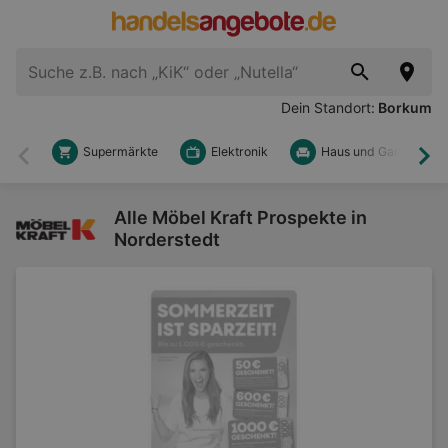
Dein Standort:
Borkum
Supermärkte
Elektronik
Haus und Garten
Zurück
Wei
Alle Möbel Kraft Prospekte in
Norderstedt