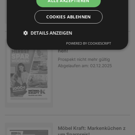
ALLE AKZEPTIEREN
COOKIES ABLEHNEN
DETAILS ANZEIGEN
POWERED BY COOKIESCRIPT
Möbel Kraft: Herbst Spar-Woc
hen!
Prospekt
nicht mehr gültig
Abgelaufen am:
02.12.2025
Möbel Kraft: Markenküchen z
um Sparpreis!