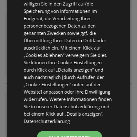
willigen Sie in den Zugriff auf/die
Speicherung von Informationen im
Endgerät, die Verarbeitung Ihrer
Möbel Kraft: Stilvolle Gemütlic
personenbezogenen Daten zu den
hkeit zum Sonderpreis
genannten Zwecken sowie ggf. die
Prospekt
nicht mehr gültig
Übermittlung Ihrer Daten in Drittländer
Abgelaufen am:
16.12.2025
ausdrücklich ein. Mit einem Klick auf
„Cookies ablehnen“ verweigern Sie dies.
Sie können Ihre Cookie-Einstellungen
durch Klick auf „Details anzeigen“ und
auch nachträglich [durch Aufrufen der
„Cookie-Einstellungen“ unten auf der
Website] anpassen oder Ihre Einwilligung
Möbel Kraft: Herbst Spar-Woc
widerrufen. Weitere Informationen finden
hen!
Sie in unserer Datenschutzerklärung und
Prospekt
nicht mehr gültig
bei einem Klick auf „Details anzeigen“.
Abgelaufen am:
02.12.2025
Datenschutzerklärung