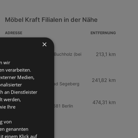
Möbel Kraft Filialen in der Nähe
ADRESSE
ENTFERNUNG
×
Möbel Kraft
213,1 km
Tischlerstraße 5, 21244 Buchholz (bei
Hamburg)
n wir
n verarbeiten.
Möbel Kraft
 externer Medien,
241,82 km
Ziegelstraße 1, 23795 Bad Segeberg
nalisierter
an Dienstleister
Möbel Kraft
lt werden,
474,31 km
Märkische Spitze 13, 12681 Berlin
wie Ihre
ng von
den genannten
Möbel Kraft
it einem Klick auf