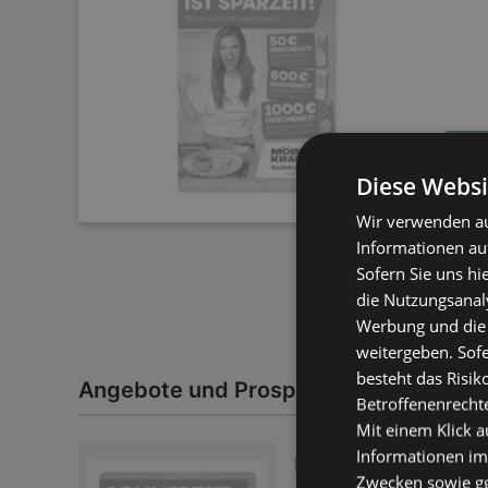
Diese Websi
Wir verwenden au
Informationen au
Sofern Sie uns hi
die Nutzungsanaly
Werbung und die
weitergeben. Sof
besteht das Risik
Angebote und Prospekte von Möbel Kr
Betroffenenrecht
Mit einem Klick a
Informationen im
Möbel Kraft: Somme
Zwecken sowie ggf