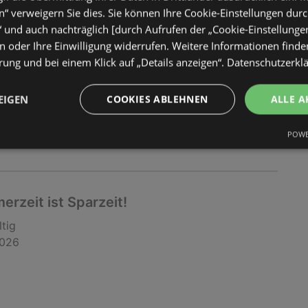
ltig
“ verweigern Sie dies. Sie können Ihre Cookie-Einstellungen durc
2026
“ und auch nachträglich [durch Aufrufen der „Cookie-Einstellunge
 oder Ihre Einwilligung widerrufen. Weitere Informationen finden
ung und bei einem Klick auf „Details anzeigen“.
Datenschutzerkl
EIGEN
COOKIES ABLEHNEN
ALLE A
POWE
rzeit ist Sparzeit!
ltig
2026