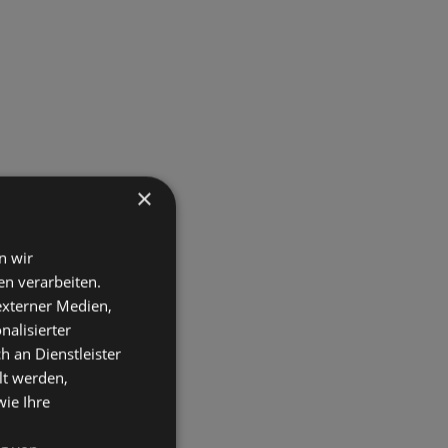
×
n wir
n verarbeiten.
 externer Medien,
nalisierter
an Dienstleister
lt werden,
wie Ihre