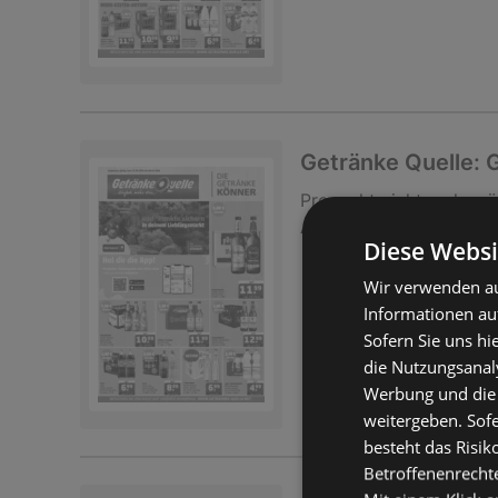
Getränke Quelle:
Prospekt
nicht mehr gü
Abgelaufen am:
09.05.
Diese Websi
Wir verwenden au
Informationen au
Sofern Sie uns hi
die Nutzungsanaly
Werbung und die
weitergeben. Sof
besteht das Risik
Betroffenenrecht