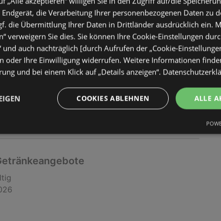
uf „Alle akzeptieren“ willigen Sie in den Zugriff auf/die Speicheru
 Getränkeangebote
 Endgerät, die Verarbeitung Ihrer personenbezogenen Daten zu 
ltig
. die Übermittlung Ihrer Daten in Drittländer ausdrücklich ein. M
2026
“ verweigern Sie dies. Sie können Ihre Cookie-Einstellungen durc
“ und auch nachträglich [durch Aufrufen der „Cookie-Einstellunge
 oder Ihre Einwilligung widerrufen. Weitere Informationen finden
ung und bei einem Klick auf „Details anzeigen“.
Datenschutzerkl
EIGEN
COOKIES ABLEHNEN
ALLE A
POWE
 Getränkeangebote
ltig
2026