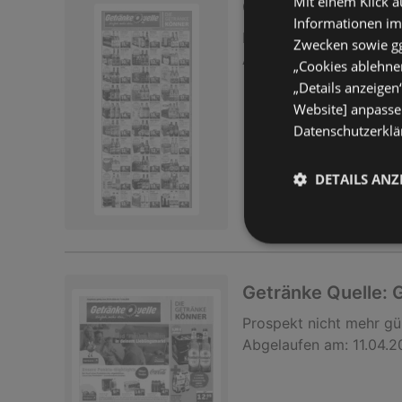
Mit einem Klick a
Getränke Quelle:
Informationen im
Prospekt
nicht mehr gü
Zwecken sowie ggf
Abgelaufen am:
25.04.
„Cookies ablehnen
„Details anzeigen
Website] anpassen
Datenschutzerklär
DETAILS ANZ
Getränke Quelle:
Prospekt
nicht mehr gü
Abgelaufen am:
11.04.