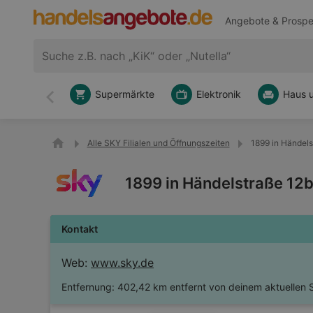
Angebote & Prospe
Supermärkte
Elektronik
Haus 
Zurück
Alle SKY Filialen und Öffnungszeiten
1899 in Händels
1899 in Händelstraße 12
Kontakt
Web:
www.sky.de
Entfernung:
402,42 km entfernt von deinem aktuellen 