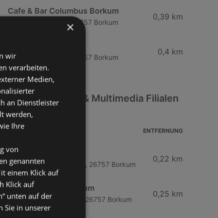
Cafe & Bar Columbus Borkum
0,39 km
Bismarckstraße 24, 26757 Borkum
×
Lord Nelson
0,4 km
n wir
Bismarckstraße 28, 26757 Borkum
n verarbeiten.
 externer Medien,
nalisierter
Weitere Elektro & Multimedia Filialen
an Dienstleister
in der Nähe
lt werden,
wie Ihre
ADRESSE
ENTFERNUNG
ng von
Brasserie
0,22 km
den genannten
Franz-Habich-Straße 18, 26757 Borkum
it einem Klick auf
h Klick auf
Künstlerklause Borkum
0,25 km
n“ unten auf der
Franz-Habich-Straße 2, 26757 Borkum
 Sie in unserer