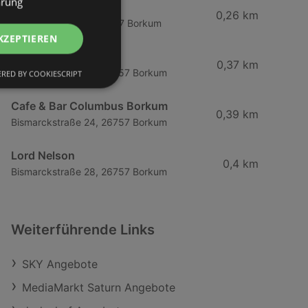
ärung
Seekiste
0,26 km
Bismarckstraße 3, 26757 Borkum
KZEPTIEREN
Pferdestall
0,37 km
Bismarckstraße 20, 26757 Borkum
RED BY COOKIESCRIPT
Cafe & Bar Columbus Borkum
0,39 km
Bismarckstraße 24, 26757 Borkum
Lord Nelson
0,4 km
Bismarckstraße 28, 26757 Borkum
Weiterführende Links
SKY Angebote
MediaMarkt Saturn Angebote