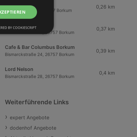
Seekiste
0,26 km
Bismarckstraße 3, 26757 Borkum
KZEPTIEREN
Pferdestall
RED BY COOKIESCRIPT
0,37 km
Bismarckstraße 20, 26757 Borkum
Cafe & Bar Columbus Borkum
0,39 km
Bismarckstraße 24, 26757 Borkum
Lord Nelson
0,4 km
Bismarckstraße 28, 26757 Borkum
Weiterführende Links
expert Angebote
dodenhof Angebote