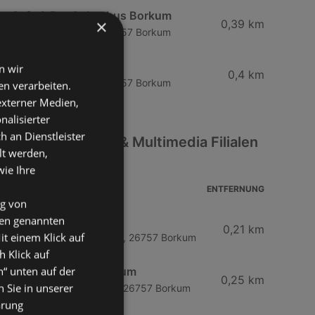
Cafe & Bar Columbus Borkum
×
0,39 km
Bismarckstraße 24, 26757 Borkum
Lord Nelson
n wir
0,4 km
Bismarckstraße 28, 26757 Borkum
n verarbeiten.
 externer Medien,
nalisierter
an Dienstleister
Weitere Elektro & Multimedia Filialen
lt werden,
in der Nähe
wie Ihre
ADRESSE
ENTFERNUNG
ng von
den genannten
Brasserie
0,21 km
it einem Klick auf
Franz-Habich-Straße 18, 26757 Borkum
h Klick auf
n“ unten auf der
Künstlerklause Borkum
0,25 km
 Sie in unserer
Franz-Habich-Straße 2, 26757 Borkum
ärung