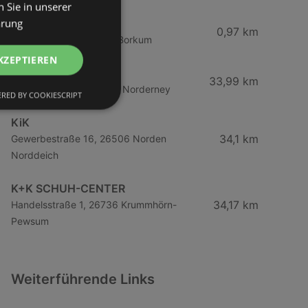
 Sie in unserer
ärung
KiK
0,97 km
Deichstraße 54, 26757 Borkum
KZEPTIEREN
GINA LAURA
33,99 km
Strandstraße 18, 26548 Norderney
RED BY COOKIESCRIPT
KiK
34,1 km
Gewerbestraße 16, 26506 Norden
Norddeich
K+K SCHUH-CENTER
34,17 km
Handelsstraße 1, 26736 Krummhörn-
Pewsum
Weiterführende Links