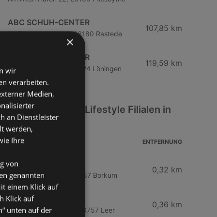
ABC SCHUH-CENTER
107,85 km
Raiffeisenstraße 34, 26180 Rastede
×
ABC SCHUH-CENTER
119,59 km
Lindenallee 11 - 17, 49624 Löningen
n wir
n verarbeiten.
 externer Medien,
nalisierter
Weitere Mode & Lifestyle Filialen in
an Dienstleister
der Nähe
lt werden,
wie Ihre
ADRESSE
ENTFERNUNG
ng von
GERRY WEBER
0,32 km
den genannten
Bismarckstraße 10, 26757 Borkum
it einem Klick auf
h Klick auf
Woolworth
0,36 km
n“ unten auf der
Strandstraße 41 - 43, 26757 Leer