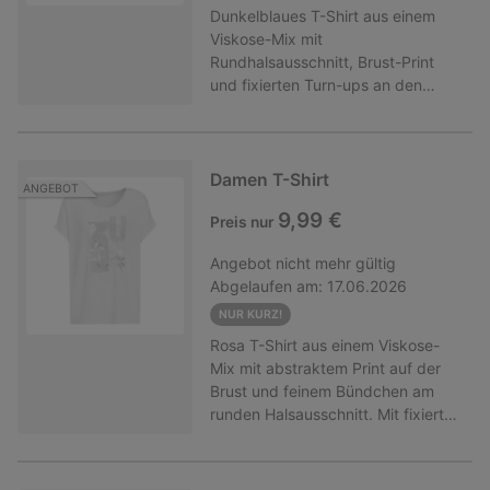
Dunkelblaues T-Shirt aus einem
Viskose-Mix mit
Rundhalsausschnitt, Brust-Print
und fixierten Turn-ups an den
überschnittenen Ärmeln. Locker
geschnitten. Hinweis: Beim Kauf
der Mindestanzahl an Artikeln wird
der günstigste Artikel auf die
Damen T-Shirt
ANGEBOT
aktionsberechtigten Artikel
9,99 €
Preis nur
angerechnet! Nur gültig für Ware
der Marken Gina und Gina Benotti
Angebot
nicht mehr gültig
mit diesem Hinweis. Nicht
Abgelaufen am:
17.06.2026
kombinierbar mit anderen
(Aktions-)Rabatten.
NUR KURZ!
Rosa T-Shirt aus einem Viskose-
Mix mit abstraktem Print auf der
Brust und feinem Bündchen am
runden Halsausschnitt. Mit fixierten
Turn-ups an den überschnittenen
Ärmeln. Hinweis: Beim Kauf der
Mindestanzahl an Artikeln wird der