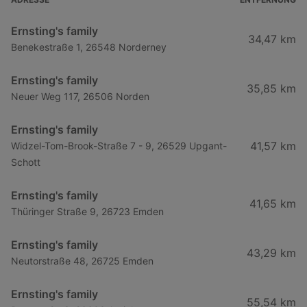
der Marken Gina und Gina Benotti
mit diesem Hinweis. Nicht
Ernsting's family
34,47 km
kombinierbar mit anderen
Benekestraße 1, 26548 Norderney
(Aktions-)Rabatten.
Ernsting's family
35,85 km
Neuer Weg 117, 26506 Norden
Ernsting's family
41,57 km
Widzel-Tom-Brook-Straße 7 - 9, 26529 Upgant-
Schott
Ernsting's family
41,65 km
Thüringer Straße 9, 26723 Emden
Ernsting's family
43,29 km
Neutorstraße 48, 26725 Emden
Ernsting's family
55,54 km