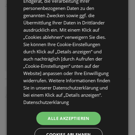
Endgerät, die Verarbeitung Ihrer
Material und verfolgt diesen von
Damen T-Shirt
ANGEBOT
der Quelle bis zum Endprodukt.
personenbezogenen Daten zu den
9,99 €
Preis nur
Hinweis: Beim Kauf der
genannten Zwecken sowie ggf. die
Mindestanzahl an Artikeln wird der
Übermittlung Ihrer Daten in Drittländer
Angebot
nicht mehr gültig
günstigste Artikel auf die
ausdrücklich ein. Mit einem Klick auf
Abgelaufen am:
17.06.2026
aktionsberechtigten Artikel
„Cookies ablehnen“ verweigern Sie dies.
angerechnet! Nur gültig für Ware
NUR KURZ!
Sie können Ihre Cookie-Einstellungen
der Marken Gina und Gina Benotti
Schwarzes T-Shirt aus einem
durch Klick auf „Details anzeigen“ und
mit diesem Hinweis. Nicht
Viskose-Mix mit feinem Blumen-
kombinierbar mit anderen
auch nachträglich [durch Aufrufen der
Muster allover und feinem
(Aktions-)Rabatten.
„Cookie-Einstellungen“ unten auf der
Bündchen am runden
Halsausschnitt. Mit fixierten Turn-
Website] anpassen oder Ihre Einwilligung
ups an den überschnittenen
widerrufen. Weitere Informationen finden
Ärmeln. Hinweis: Beim Kauf der
Sie in unserer Datenschutzerklärung und
Mindestanzahl an Artikeln wird der
Damen T-Shirt
bei einem Klick auf „Details anzeigen“.
ANGEBOT
günstigste Artikel auf die
Datenschutzerklärung
9,99 €
Preis nur
aktionsberechtigten Artikel
angerechnet! Nur gültig für Ware
Angebot
nicht mehr gültig
der Marken Gina und Gina Benotti
ALLE AKZEPTIEREN
Abgelaufen am:
17.06.2026
mit diesem Hinweis. Nicht
kombinierbar mit anderen
NUR KURZ!
COOKIES ABLEHNEN