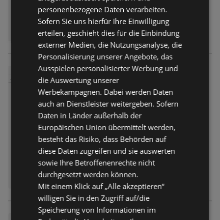
Hellgrün-rosa gestreiftes T-Shirt
personenbezogene Daten verarbeiten.
aus einem Viskose-Mix mit
Sofern Sie uns hierfür Ihre Einwilligung
Rundhalsausschnitt und fixierten
erteilen, geschieht dies für die Einbindung
Turn-ups an den überschnittenen
Ärmeln. Locker geschnitten.
externer Medien, die Nutzungsanalyse, die
Hinweis: Beim Kauf der
Personalisierung unserer Angebote, das
Mindestanzahl an Artikeln wird der
Ausspielen personalisierter Werbung und
günstigste Artikel auf die
Damen Culotte
die Auswertung unserer
ANGEBOT
aktionsberechtigten Artikel
Werbekampagnen. Dabei werden Daten
17,99 €
Preis nur
angerechnet! Nur gültig für Ware
auch an Dienstleister weitergeben. Sofern
der Marken Gina und Gina Benotti
Angebot
nicht mehr gültig
Daten in Länder außerhalb der
mit diesem Hinweis. Nicht
Abgelaufen am:
17.06.2026
kombinierbar mit anderen
Europäischen Union übermittelt werden,
(Aktions-)Rabatten.
NUR KURZ!
besteht das Risiko, dass Behörden auf
Schwarze Culotte mit
diese Daten zugreifen und sie auswerten
strukturiertem Material, breitem
sowie Ihre Betroffenenrechte nicht
elastischen Komfortbund und zwei
durchgesetzt werden können.
Einschubtaschen vorne. Deshalb ist
Mit einem Klick auf „Alle akzeptieren“
dieses Produkt nachhaltig: Der
willigen Sie in den Zugriff auf/die
Global Recycled Standard (GRS)
Speicherung von Informationen im
überprüft den Anteil an recyceltem