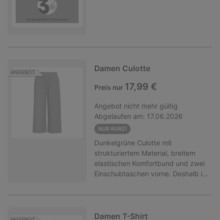
Damen Culotte
ANGEBOT
17,99 €
Preis nur
Angebot
nicht mehr gültig
Abgelaufen am:
17.06.2026
NUR KURZ!
Dunkelgrüne Culotte mit
strukturiertem Material, breitem
elastischen Komfortbund und zwei
Einschubtaschen vorne. Deshalb ist
dieses Produkt nachhaltig: Der
Global Recycled Standard (GRS)
überprüft den Anteil an recyceltem
Material und verfolgt diesen von
Damen T-Shirt
ANGEBOT