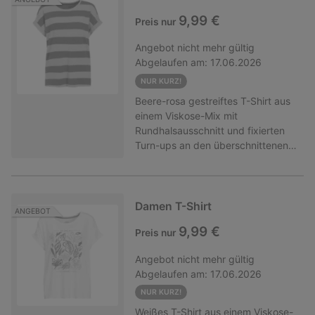
der Quelle bis zum Endprodukt.
9,99 €
Preis nur
Hinweis: Beim Kauf der
Mindestanzahl an Artikeln wird der
Angebot
nicht mehr gültig
günstigste Artikel auf die
Abgelaufen am:
17.06.2026
aktionsberechtigten Artikel
angerechnet! Nur gültig für Ware
NUR KURZ!
der Marken Gina und Gina Benotti
Beere-rosa gestreiftes T-Shirt aus
mit diesem Hinweis. Nicht
einem Viskose-Mix mit
kombinierbar mit anderen
Rundhalsausschnitt und fixierten
(Aktions-)Rabatten.
Turn-ups an den überschnittenen
Ärmeln. Locker geschnitten.
Hinweis: Beim Kauf der
Mindestanzahl an Artikeln wird der
günstigste Artikel auf die
Damen T-Shirt
ANGEBOT
aktionsberechtigten Artikel
9,99 €
Preis nur
angerechnet! Nur gültig für Ware
der Marken Gina und Gina Benotti
Angebot
nicht mehr gültig
mit diesem Hinweis. Nicht
Abgelaufen am:
17.06.2026
kombinierbar mit anderen
(Aktions-)Rabatten.
NUR KURZ!
Weißes T-Shirt aus einem Viskose-