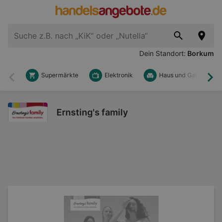
Dein Standort:
Borkum
Supermärkte
Elektronik
Haus und Garten
Zurück
Wei
Ernsting's family