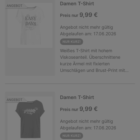
günstigste Artikel auf die
Damen T-Shirt
ANGEBOT
aktionsberechtigten Artikel
9,99 €
Preis nur
angerechnet! Nur gültig für Ware
der Marken Gina und Gina Benotti
Angebot
nicht mehr gültig
mit diesem Hinweis. Nicht
Abgelaufen am:
17.06.2026
kombinierbar mit anderen
(Aktions-)Rabatten.
NUR KURZ!
Weißes T-Shirt mit hohem
Viskoseanteil. Überschnittene
kurze Ärmel mit fixierten
Umschlägen und Brust-Print mit
Glanz-Details. Lockere Passform
mit Rundhalsausschnitt. Hinweis:
Beim Kauf der Mindestanzahl an
Artikeln wird der günstigste Artikel
Damen T-Shirt
ANGEBOT
auf die aktionsberechtigten Artikel
9,99 €
Preis nur
angerechnet! Nur gültig für Ware
der Marken Gina und Gina Benotti
Angebot
nicht mehr gültig
mit diesem Hinweis. Nicht
Abgelaufen am:
17.06.2026
kombinierbar mit anderen
(Aktions-)Rabatten.
NUR KURZ!