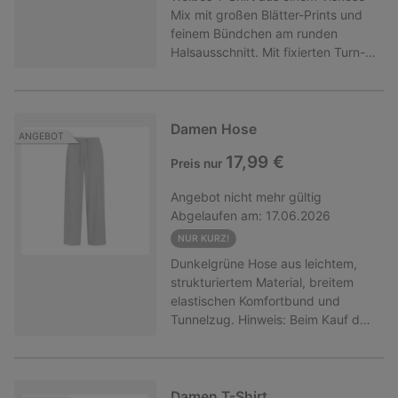
Mix mit großen Blätter-Prints und
feinem Bündchen am runden
Halsausschnitt. Mit fixierten Turn-
ups an den überschnittenen
Ärmeln. Hinweis: Beim Kauf der
Mindestanzahl an Artikeln wird der
günstigste Artikel auf die
Damen Hose
ANGEBOT
aktionsberechtigten Artikel
17,99 €
Preis nur
angerechnet! Nur gültig für Ware
der Marken Gina und Gina Benotti
Angebot
nicht mehr gültig
mit diesem Hinweis. Nicht
Abgelaufen am:
17.06.2026
kombinierbar mit anderen
(Aktions-)Rabatten.
NUR KURZ!
Dunkelgrüne Hose aus leichtem,
strukturiertem Material, breitem
elastischen Komfortbund und
Tunnelzug. Hinweis: Beim Kauf der
Mindestanzahl an Artikeln wird der
günstigste Artikel auf die
aktionsberechtigten Artikel
angerechnet! Nur gültig für Ware
Damen T-Shirt