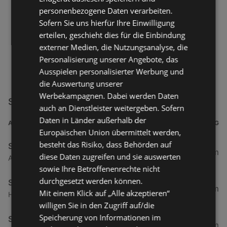
personenbezogene Daten verarbeiten.
Sofern Sie uns hierfür Ihre Einwilligung
erteilen, geschieht dies für die Einbindung
externer Medien, die Nutzungsanalyse, die
Personalisierung unserer Angebote, das
Ausspielen personalisierter Werbung und
die Auswertung unserer
Werbekampagnen. Dabei werden Daten
Screwfix Filialen in der Nähe
auch an Dienstleister weitergeben. Sofern
Daten in Länder außerhalb der
ADRESSE
ENTFERNUNG
Europäischen Union übermittelt werden,
besteht das Risiko, dass Behörden auf
Screwfix
228,26 km
diese Daten zugreifen und sie auswerten
An Der Neuweide 26, 47495 Rheinberg
sowie Ihre Betroffenenrechte nicht
durchgesetzt werden können.
Screwfix
233,03 km
Mit einem Klick auf „Alle akzeptieren“
Herner Straße 466, 44807 Bochum
willigen Sie in den Zugriff auf/die
Speicherung von Informationen im
Screwfix
251,04 km