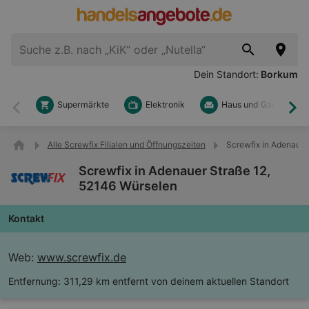
Dein Standort:
Borkum
Supermärkte
Elektronik
Haus und Garten
Zurück
Wei
Alle Screwfix Filialen und Öffnungszeiten
Screwfix in Adenauer
Screwfix in Adenauer Straße 12,
52146 Würselen
Kontakt
Web:
www.screwfix.de
Entfernung:
311,29 km entfernt von deinem aktuellen Standort