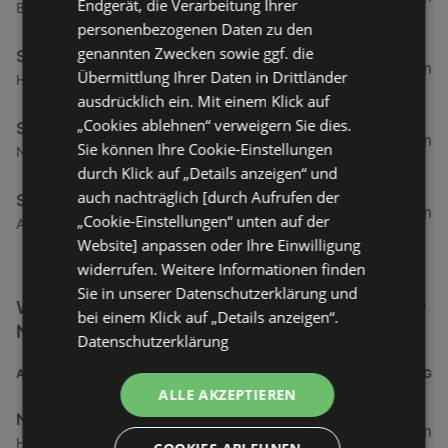
Endgerät, die Verarbeitung Ihrer
Barkhauser Straße 3, 33106 Paderborn
personenbezogenen Daten zu den
genannten Zwecken sowie ggf. die
Screwfix
277,86 km
Übermittlung Ihrer Daten in Drittländer
Hamburger Straße 1, 41540 Dormagen
ausdrücklich ein. Mit einem Klick auf
„Cookies ablehnen“ verweigern Sie dies.
Screwfix
283,85 km
Sie können Ihre Cookie-Einstellungen
Neckarstraße 9, 41836 Hückelhoven
durch Klick auf „Details anzeigen“ und
auch nachträglich [durch Aufrufen der
Screwfix
311,29 km
„Cookie-Einstellungen“ unten auf der
Adenauer Straße 12, 52146 Würselen
Website] anpassen oder Ihre Einwilligung
widerrufen. Weitere Informationen finden
Sie in unserer Datenschutzerklärung und
Weitere Bauen, Wohnen & Garten Filialen in der
bei einem Klick auf „Details anzeigen“.
Nähe
Datenschutzerklärung
ADRESSE
ENTFERNUNG
ALLE AKZEPTIEREN
NKD
34,24 km
Handelsstraße 2 b, 26736 Krummhörn