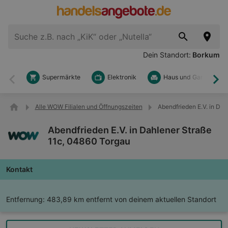
Dein Standort:
Borkum
Supermärkte
Elektronik
Haus und Garten
Zurück
Wei
Alle WOW Filialen und Öffnungszeiten
Abendfrieden E.V. in Da
Abendfrieden E.V. in Dahlener Straße
11c, 04860 Torgau
Kontakt
Entfernung:
483,89 km entfernt von deinem aktuellen Standort