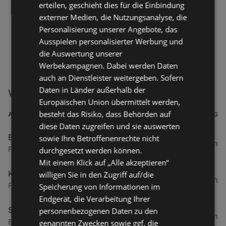
erteilen, geschieht dies für die Einbindung
externer Medien, die Nutzungsanalyse, die
Personalisierung unserer Angebote, das
Ausspielen personalisierter Werbung und
die Auswertung unserer
Werbekampagnen. Dabei werden Daten
auch an Dienstleister weitergeben. Sofern
Daten in Länder außerhalb der
WOW Filialen in der Nähe
Europäischen Union übermittelt werden,
besteht das Risiko, dass Behörden auf
ADRESSE
ENTFERNUNG
diese Daten zugreifen und sie auswerten
Brasserie
sowie Ihre Betroffenenrechte nicht
0,22 km
Franz-Habich-Straße 18, 26757 Borkum
durchgesetzt werden können.
Mit einem Klick auf „Alle akzeptieren“
Künstlerklause Borkum
willigen Sie in den Zugriff auf/die
0,25 km
Franz-Habich-Straße 2, 26757 Borkum
Speicherung von Informationen im
Endgerät, die Verarbeitung Ihrer
Seekiste
personenbezogenen Daten zu den
0,26 km
Bismarckstraße 3, 26757 Borkum
genannten Zwecken sowie ggf. die