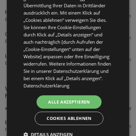
Übermittlung Ihrer Daten in Drittländer
Pferdestall
ausdrücklich ein. Mit einem Klick auf
0,37 km
Bismarckstraße 20, 26757 Borkum
„Cookies ablehnen“ verweigern Sie dies.
Sie können Ihre Cookie-Einstellungen
Cafe & Bar Columbus Borkum
durch Klick auf „Details anzeigen“ und
0,39 km
Bismarckstraße 24, 26757 Borkum
auch nachträglich [durch Aufrufen der
„Cookie-Einstellungen“ unten auf der
Lord Nelson
Website] anpassen oder Ihre Einwilligung
0,4 km
Bismarckstraße 28, 26757 Borkum
widerrufen. Weitere Informationen finden
Sie in unserer Datenschutzerklärung und
bei einem Klick auf „Details anzeigen“.
Datenschutzerklärung
Weitere Elektro & Multimedia Filialen in der
Nähe
ALLE AKZEPTIEREN
ADRESSE
ENTFERNUNG
COOKIES ABLEHNEN
Brasserie
0,21 km
Franz-Habich-Straße 18, 26757 Borkum
DETAILS ANZEIGEN