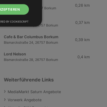
Seekiste
0,26 km
Bismarckstraße 3, 26757 Borkum
KZEPTIEREN
Pferdestall
RED BY COOKIESCRIPT
0,37 km
Bismarckstraße 20, 26757 Borkum
Cafe & Bar Columbus Borkum
0,39 km
Bismarckstraße 24, 26757 Borkum
Lord Nelson
0,4 km
Bismarckstraße 28, 26757 Borkum
Weiterführende Links
MediaMarkt Saturn Angebote
Vorwerk Angebote