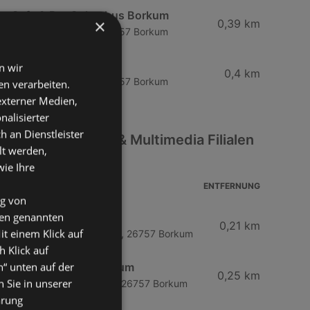
Cafe & Bar Columbus Borkum
×
0,39 km
Bismarckstraße 24, 26757 Borkum
Lord Nelson
n wir
0,4 km
Bismarckstraße 28, 26757 Borkum
n verarbeiten.
 externer Medien,
nalisierter
an Dienstleister
Weitere Elektro & Multimedia Filialen
lt werden,
in der Nähe
wie Ihre
ADRESSE
ENTFERNUNG
ng von
den genannten
Brasserie
0,21 km
it einem Klick auf
Franz-Habich-Straße 18, 26757 Borkum
h Klick auf
n“ unten auf der
Künstlerklause Borkum
0,25 km
 Sie in unserer
Franz-Habich-Straße 2, 26757 Borkum
ärung