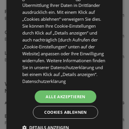
Übermittlung Ihrer Daten in Drittländer
Pferdestall
ausdrücklich ein. Mit einem Klick auf
0,37 km
Bismarckstraße 20, 26757 Borkum
„Cookies ablehnen“ verweigern Sie dies.
Sie können Ihre Cookie-Einstellungen
Cafe & Bar Columbus Borkum
durch Klick auf „Details anzeigen“ und
0,39 km
Bismarckstraße 24, 26757 Borkum
auch nachträglich [durch Aufrufen der
„Cookie-Einstellungen“ unten auf der
Lord Nelson
Website] anpassen oder Ihre Einwilligung
0,4 km
Bismarckstraße 28, 26757 Borkum
widerrufen. Weitere Informationen finden
Sie in unserer Datenschutzerklärung und
bei einem Klick auf „Details anzeigen“.
Datenschutzerklärung
Weitere Elektro & Multimedia Filialen in der
Nähe
ALLE AKZEPTIEREN
ADRESSE
ENTFERNUNG
COOKIES ABLEHNEN
Brasserie
0,21 km
Franz-Habich-Straße 18, 26757 Borkum
DETAILS ANZEIGEN