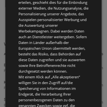
erteilen, geschieht dies für die Einbindung
externer Medien, die Nutzungsanalyse, die
Personalisierung unserer Angebote, das
Ausspielen personalisierter Werbung und
die Auswertung unserer
Werbekampagnen. Dabei werden Daten
auch an Dienstleister weitergeben. Sofern
Daten in Länder außerhalb der
WOW Filialen in der Nähe
Europäischen Union übermittelt werden,
besteht das Risiko, dass Behörden auf
ADRESSE
ENTFERNUNG
diese Daten zugreifen und sie auswerten
Brasserie
sowie Ihre Betroffenenrechte nicht
0,22 km
Franz-Habich-Straße 18, 26757 Borkum
durchgesetzt werden können.
Mit einem Klick auf „Alle akzeptieren“
Künstlerklause Borkum
willigen Sie in den Zugriff auf/die
0,25 km
Franz-Habich-Straße 2, 26757 Borkum
Speicherung von Informationen im
Endgerät, die Verarbeitung Ihrer
Seekiste
personenbezogenen Daten zu den
0,26 km
Bismarckstraße 3, 26757 Borkum
genannten Zwecken sowie ggf. die