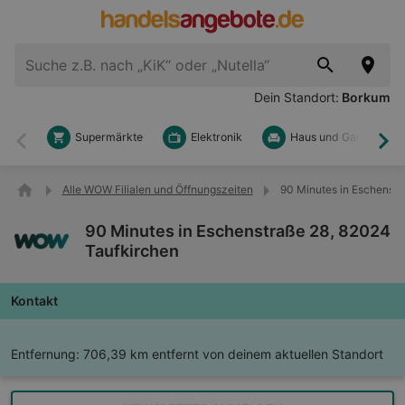
Dein Standort:
Borkum
Supermärkte
Elektronik
Haus und Garten
Zurück
Wei
Alle WOW Filialen und Öffnungszeiten
90 Minutes in Eschenstr
90 Minutes in Eschenstraße 28, 82024
Taufkirchen
Kontakt
Entfernung:
706,39 km entfernt von deinem aktuellen Standort