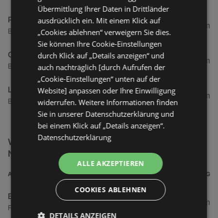
Übermittlung Ihrer Daten in Drittländer
Pferdestall
ausdrücklich ein. Mit einem Klick auf
0,37 km
Bismarckstraße 20, 26757 Borkum
„Cookies ablehnen“ verweigern Sie dies.
Sie können Ihre Cookie-Einstellungen
Cafe & Bar Columbus Borkum
durch Klick auf „Details anzeigen“ und
0,39 km
Bismarckstraße 24, 26757 Borkum
auch nachträglich [durch Aufrufen der
„Cookie-Einstellungen“ unten auf der
Lord Nelson
Website] anpassen oder Ihre Einwilligung
0,4 km
Bismarckstraße 28, 26757 Borkum
widerrufen. Weitere Informationen finden
Sie in unserer Datenschutzerklärung und
bei einem Klick auf „Details anzeigen“.
Datenschutzerklärung
Weitere Elektro & Multimedia Filialen in der
Nähe
ALLE AKZEPTIEREN
ADRESSE
ENTFERNUNG
COOKIES ABLEHNEN
Brasserie
0,21 km
Franz-Habich-Straße 18, 26757 Borkum
DETAILS ANZEIGEN