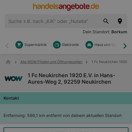
Dein Standort:
Borkum
Supermärkte
Elektronik
Haus und Garten
Zurück
Wei
Alle WOW Filialen und Öffnungszeiten
1 Fc Neukirchen 1920 E.
1 Fc Neukirchen 1920 E.V. in Hans-
Aures-Weg 2, 92259 Neukirchen
Kontakt
Entfernung:
566,1 km entfernt von deinem aktuellen Standort