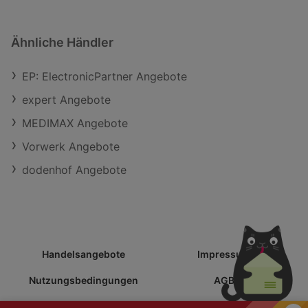
Ähnliche Händler
EP: ElectronicPartner Angebote
expert Angebote
MEDIMAX Angebote
Vorwerk Angebote
dodenhof Angebote
Schli
NEWSLETTER ANMELDEN
Handelsangebote
Impressum
Möchtest du spezielle Angebote von Handelsangebote per
Nutzungsbedingungen
AGB
Email erhalten?
Datenschutzerklärung