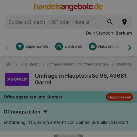
Dein Standort:
Borkum
Supermärkte
Elektronik
Haus und Garten
Zurück
Wei
Alle Shopfully Umfrage Filialen und Öffnungszeiten
Umfrage in 
Umfrage in Hauptstraße 96, 49681
Garrel
Öffnungszeiten und Kontakt
Geschlossen
Öffnungszeiten
Entfernung:
115,02 km entfernt von deinem aktuellen Standort