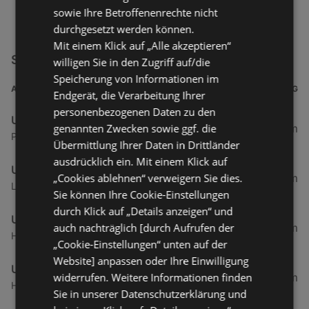
sowie Ihre Betroffenenrechte nicht
durchgesetzt werden können.
Mit einem Klick auf „Alle akzeptieren“
Shopfully Umfrage Filialen in der Nähe
willigen Sie in den Zugriff auf/die
Speicherung von Informationen im
ADRESSE
ENTFERNUNG
Endgerät, die Verarbeitung Ihrer
personenbezogenen Daten zu den
Umfrage
genannten Zwecken sowie ggf. die
94,26 km
Posener Straße 36 - 38, 26388 Wilhelmshaven
Übermittlung Ihrer Daten in Drittländer
ausdrücklich ein. Mit einem Klick auf
Umfrage
„Cookies ablehnen“ verweigern Sie dies.
99,69 km
Langenhof 24, 26160 Bad Zwischenahn
Sie können Ihre Cookie-Einstellungen
durch Klick auf „Details anzeigen“ und
Umfrage
auch nachträglich [durch Aufrufen der
101,22 km
Hauptstraße 101, 26188 Edewecht
„Cookie-Einstellungen“ unten auf der
Website] anpassen oder Ihre Einwilligung
Umfrage
widerrufen. Weitere Informationen finden
101,22 km
Hauptstraße 101, 26188 Edewecht
Sie in unserer Datenschutzerklärung und