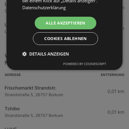
bei einem Klick auf „Details anzeigen“.
Umfrage
Datenschutzerklärung
105,72 km
Soegeler Straße 20, 49757 Werlte
ALLE AKZEPTIEREN
Umfrage
106,7 km
Lathener Straße 5, 49716 Meppen
COOKIES ABLEHNEN
DETAILS ANZEIGEN
Weitere Getränke & Lebensmittel Filialen in der
Nähe
POWERED BY COOKIESCRIPT
ADRESSE
ENTFERNUNG
Frischemarkt Strandstr.
0,01 km
Strandstraße 5, 26757 Borkum
Tchibo
0,01 km
Strandstraße 5, 26757 Borkum