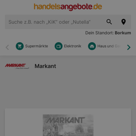
Dein Standort:
Borkum
Supermärkte
Elektronik
Haus und Garten
Zurück
Wei
Markant