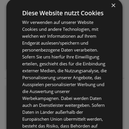
×
Markant flugblatt
Diese Website nutzt Cookies
Prospekt
nicht mehr gültig
Wir verwenden auf unserer Website
Abgelaufen am:
08.08.2026
Cookies und andere Technologien, mit
Entfernt:
0,43 km
welchen wir Informationen auf Ihrem
Endgerät auslesen/speichern und
personenbezogene Daten verarbeiten.
Sofern Sie uns hierfür Ihre Einwilligung
erteilen, geschieht dies für die Einbindung
externer Medien, die Nutzungsanalyse, die
Personalisierung unserer Angebote, das
Ausspielen personalisierter Werbung und
Aktuelle Schnäppchen und An
die Auswertung unserer
gebote
Werbekampagnen. Dabei werden Daten
auch an Dienstleister weitergeben. Sofern
Prospekt
nicht mehr gültig
Abgelaufen am:
06.08.2026
Daten in Länder außerhalb der
Entfernt:
0,43 km
Europäischen Union übermittelt werden,
besteht das Risiko, dass Behörden auf