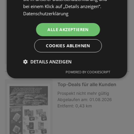
Markant flugblatt
bei einem Klick auf „Details anzeigen“.
Prospekt
nicht mehr gültig
Datenschutzerklärung
Abgelaufen am:
01.08.2026
Entfernt:
0,43 km
ALLE AKZEPTIEREN
COOKIES ABLEHNEN
DETAILS ANZEIGEN
POWERED BY COOKIESCRIPT
Top-Deals für alle Kunden
Prospekt
nicht mehr gültig
Abgelaufen am:
01.08.2026
Entfernt:
0,43 km