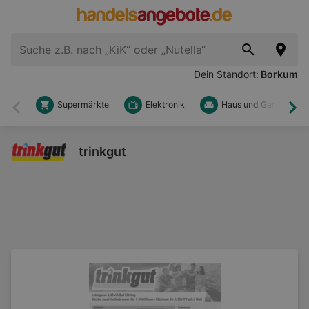
Dein Standort:
Borkum
Supermärkte
Elektronik
Haus und Garten
Zurück
Wei
trinkgut