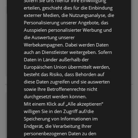
Sofern Sie uns hierfür Ihre Einwilligung
erteilen, geschieht dies für die Einbindung
trinkgut: Wochenangebote
externer Medien, die Nutzungsanalyse, die
Prospekt
nicht mehr gültig
Personalisierung unserer Angebote, das
Abgelaufen am:
01.08.2026
Ausspielen personalisierter Werbung und
die Auswertung unserer
Werbekampagnen. Dabei werden Daten
auch an Dienstleister weitergeben. Sofern
Daten in Länder außerhalb der
Europäischen Union übermittelt werden,
besteht das Risiko, dass Behörden auf
diese Daten zugreifen und sie auswerten
sowie Ihre Betroffenenrechte nicht
durchgesetzt werden können.
trinkgut: Wochenangebote
Mit einem Klick auf „Alle akzeptieren“
Prospekt
nicht mehr gültig
willigen Sie in den Zugriff auf/die
Abgelaufen am:
01.08.2026
Speicherung von Informationen im
Endgerät, die Verarbeitung Ihrer
personenbezogenen Daten zu den