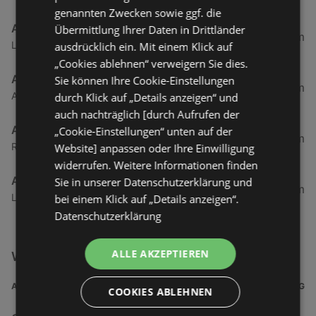
genannten Zwecken sowie ggf. die
ABC SCHUH-CENTER
Übermittlung Ihrer Daten in Drittländer
99,61 km
Langenhof 19, 26160 Bad Zwischenahn
ausdrücklich ein. Mit einem Klick auf
„Cookies ablehnen“ verweigern Sie dies.
ABC SCHUH-CENTER
Sie können Ihre Cookie-Einstellungen
101,07 km
Am Alten Hafen 22, 26169 Friesoythe
durch Klick auf „Details anzeigen“ und
auch nachträglich [durch Aufrufen der
ABC SCHUH-CENTER
„Cookie-Einstellungen“ unten auf der
107,85 km
Raiffeisenstraße 34, 26180 Rastede
Website] anpassen oder Ihre Einwilligung
widerrufen. Weitere Informationen finden
ABC SCHUH-CENTER
Sie in unserer Datenschutzerklärung und
119,59 km
Lindenallee 11 - 17, 49624 Löningen
bei einem Klick auf „Details anzeigen“.
Datenschutzerklärung
ALLE AKZEPTIEREN
Weitere Mode & Lifestyle Filialen in der Nähe
ADRESSE
ENTFERNUNG
COOKIES ABLEHNEN