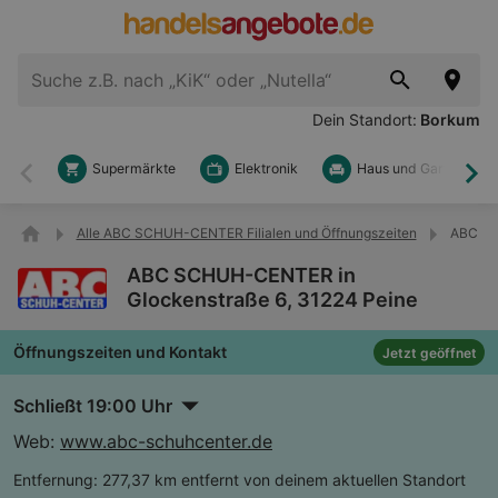
Dein Standort:
Borkum
Supermärkte
Elektronik
Haus und Garten
Zurück
Wei
Alle ABC SCHUH-CENTER Filialen und Öffnungszeiten
ABC SC
ABC SCHUH-CENTER in
Glockenstraße 6, 31224 Peine
Öffnungszeiten und Kontakt
Jetzt geöffnet
Schließt 19:00 Uhr
Web:
www.abc-schuhcenter.de
Entfernung:
277,37 km entfernt von deinem aktuellen Standort