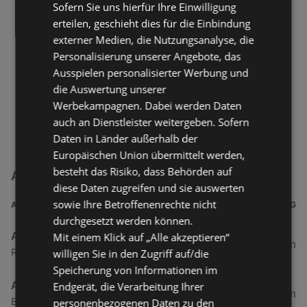
Sofern Sie uns hierfür Ihre Einwilligung
erteilen, geschieht dies für die Einbindung
externer Medien, die Nutzungsanalyse, die
Personalisierung unserer Angebote, das
Ausspielen personalisierter Werbung und
die Auswertung unserer
Werbekampagnen. Dabei werden Daten
auch an Dienstleister weitergeben. Sofern
Daten in Länder außerhalb der
Europäischen Union übermittelt werden,
besteht das Risiko, dass Behörden auf
ABC SCHUH-CENTER Filialen in der Nähe
diese Daten zugreifen und sie auswerten
sowie Ihre Betroffenenrechte nicht
ADRESSE
ENTFERNUNG
durchgesetzt werden können.
ABC SCHUH-CENTER
Mit einem Klick auf „Alle akzeptieren“
78,48 km
Rajen 1, 26817 Rhauderfehn
willigen Sie in den Zugriff auf/die
Speicherung von Informationen im
ABC SCHUH-CENTER
Endgerät, die Verarbeitung Ihrer
91,46 km
Bahnhofstraße 16, 26655 Westerstede
personenbezogenen Daten zu den