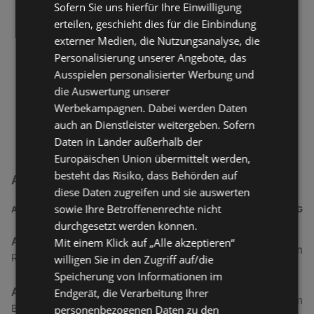
Sofern Sie uns hierfür Ihre Einwilligung
erteilen, geschieht dies für die Einbindung
externer Medien, die Nutzungsanalyse, die
Personalisierung unserer Angebote, das
Ausspielen personalisierter Werbung und
die Auswertung unserer
Werbekampagnen. Dabei werden Daten
auch an Dienstleister weitergeben. Sofern
Daten in Länder außerhalb der
Europäischen Union übermittelt werden,
besteht das Risiko, dass Behörden auf
ABC SCHUH-CENTER Filialen in der Nähe
diese Daten zugreifen und sie auswerten
sowie Ihre Betroffenenrechte nicht
ADRESSE
ENTFERNUNG
durchgesetzt werden können.
ABC SCHUH-CENTER
Mit einem Klick auf „Alle akzeptieren“
78,48 km
Rajen 1, 26817 Rhauderfehn
willigen Sie in den Zugriff auf/die
Speicherung von Informationen im
ABC SCHUH-CENTER
Endgerät, die Verarbeitung Ihrer
91,46 km
Bahnhofstraße 16, 26655 Westerstede
personenbezogenen Daten zu den