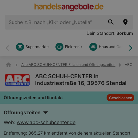
Dein Standort:
Borkum
Supermärkte
Elektronik
Haus und Garten
Zurück
Wei
Alle ABC SCHUH-CENTER Filialen und Öffnungszeiten
ABC SCH
ABC SCHUH-CENTER in
Industriestraße 16, 39576 Stendal
Öffnungszeiten und Kontakt
Geschlossen
Öffnungszeiten
Web:
www.abc-schuhcenter.de
Entfernung:
365,27 km entfernt von deinem aktuellen Standort