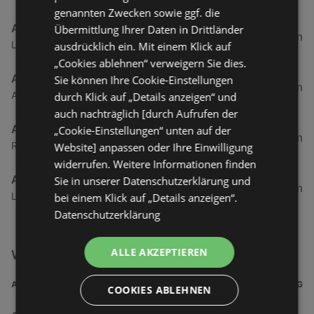
genannten Zwecken sowie ggf. die
ABC SCHUH-CENTER
Übermittlung Ihrer Daten in Drittländer
99,61 km
Langenhof 19, 26160 Bad Zwischenahn
ausdrücklich ein. Mit einem Klick auf
„Cookies ablehnen“ verweigern Sie dies.
ABC SCHUH-CENTER
Sie können Ihre Cookie-Einstellungen
101,07 km
Am Alten Hafen 22, 26169 Friesoythe
durch Klick auf „Details anzeigen“ und
auch nachträglich [durch Aufrufen der
ABC SCHUH-CENTER
„Cookie-Einstellungen“ unten auf der
107,85 km
Raiffeisenstraße 34, 26180 Rastede
Website] anpassen oder Ihre Einwilligung
widerrufen. Weitere Informationen finden
ABC SCHUH-CENTER
Sie in unserer Datenschutzerklärung und
119,59 km
Lindenallee 11 - 17, 49624 Löningen
bei einem Klick auf „Details anzeigen“.
Datenschutzerklärung
ALLE AKZEPTIEREN
Weitere Mode & Lifestyle Filialen in der Nähe
ADRESSE
ENTFERNUNG
COOKIES ABLEHNEN