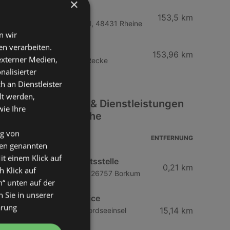
×
WestLotto
153,5 km
Salzbergener Straße 101, 48431 Rheine
n wir
n verarbeiten.
WestLotto
153,96 km
 externer Medien,
Kirchstraße 20, 49509 Recke
nalisierter
an Dienstleister
lt werden,
Weitere Service & Dienstleistungen
wie Ihre
Filialen in der Nähe
ng von
ADRESSE
ENTFERNUNG
den genannten
it einem Klick auf
Sparkasse - Geschäftsstelle
0,21 km
h Klick auf
Georg-Schütte-Platz 11, 26757 Borkum
n“ unten auf der
 Sie in unserer
Sparkasse - SB-Service
ärung
15,14 km
Dorfstraße 40, 26571 Nordseeinsel
Memmert