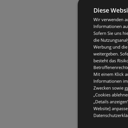
Diese Websi
Wir verwenden au
Informationen au
Sofern Sie uns hi
die Nutzungsanaly
Werbung und die
weitergeben. Sof
besteht das Risik
Betroffenenrecht
Mit einem Klick a
Informationen im
Zwecken sowie ggf
„Cookies ablehnen
„Details anzeigen
Website] anpassen
Datenschutzerklär