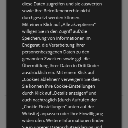
diese Daten zugreifen und sie auswerten
sowie Ihre Betroffenenrechte nicht
E center Vagts
durchgesetzt werden können.
Schiffdorfer Chaussee 18
Mit einem Klick auf „Alle akzeptieren“
27574 Bremerhaven
willigen Sie in den Zugriff auf/die
Speicherung von Informationen im
ANGEBOTE:
0
Endgerät, die Verarbeitung Ihrer
PROSPEKTE:
0
personenbezogenen Daten zu den
ENTFERNUNG:
128,06 km
genannten Zwecken sowie ggf. die
Übermittlung Ihrer Daten in Drittländer
Geschlossen
ausdrücklich ein. Mit einem Klick auf
Montag - Freitag
08:00
-
22:00 Uhr
„Cookies ablehnen“ verweigern Sie dies.
Samstag
07:00
-
22:00 Uhr
Sie können Ihre Cookie-Einstellungen
durch Klick auf „Details anzeigen“ und
auch nachträglich [durch Aufrufen der
E center Meyer
„Cookie-Einstellungen“ unten auf der
Burgstraße 2
Website] anpassen oder Ihre Einwilligung
27798 Hude
widerrufen. Weitere Informationen finden
Sie in unserer Datenschutzerklärung und