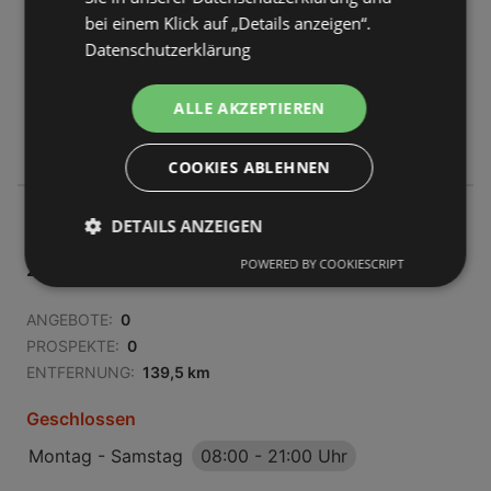
ANGEBOTE:
0
bei einem Klick auf „Details anzeigen“.
PROSPEKTE:
0
Datenschutzerklärung
ENTFERNUNG:
129,77 km
ALLE AKZEPTIEREN
Geschlossen
Montag - Samstag
08:00
-
21:00 Uhr
COOKIES ABLEHNEN
EDEKA Center Wildeshausen
DETAILS ANZEIGEN
Westring 6a
POWERED BY COOKIESCRIPT
27793 Wildeshausen
ANGEBOTE:
0
PROSPEKTE:
0
ENTFERNUNG:
139,5 km
Geschlossen
Montag - Samstag
08:00
-
21:00 Uhr