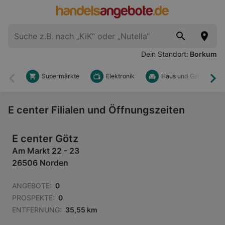
Dein Standort:
Borkum
Supermärkte
Elektronik
Haus und Garten
Zurück
Wei
E center Filialen und Öffnungszeiten
E center Götz
Am Markt 22 - 23
26506 Norden
ANGEBOTE:
0
PROSPEKTE:
0
ENTFERNUNG:
35,55 km