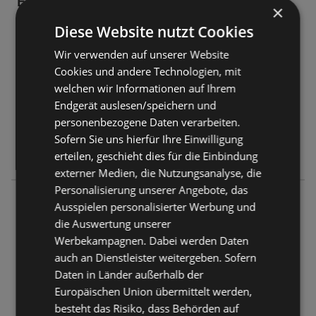
EDEKA Center Friesoythe
×
Europastraße 2
Diese Website nutzt Cookies
26169 Friesoythe
Wir verwenden auf unserer Website
ANGEBOTE:
0
Cookies und andere Technologien, mit
PROSPEKTE:
0
welchen wir Informationen auf Ihrem
ENTFERNUNG:
100,92 km
Endgerät auslesen/speichern und
personenbezogene Daten verarbeiten.
Geschlossen
Sofern Sie uns hierfür Ihre Einwilligung
Montag - Samstag
08:00
-
21:00 Uhr
erteilen, geschieht dies für die Einbindung
externer Medien, die Nutzungsanalyse, die
Personalisierung unserer Angebote, das
E center Knauer
Ausspielen personalisierter Werbung und
Rudloffstraße 148
die Auswertung unserer
27568 Bremerhaven
Werbekampagnen. Dabei werden Daten
auch an Dienstleister weitergeben. Sofern
ANGEBOTE:
0
Daten in Länder außerhalb der
PROSPEKTE:
0
Europäischen Union übermittelt werden,
ENTFERNUNG:
125,47 km
besteht das Risiko, dass Behörden auf