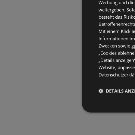
Werbung und die
weitergeben. Sof
besteht das Risik
Betroffenenrecht
Mit einem Klick a
Informationen im
Zwecken sowie ggf
„Cookies ablehnen
„Details anzeigen
Website] anpassen
Datenschutzerklär
DETAILS ANZ