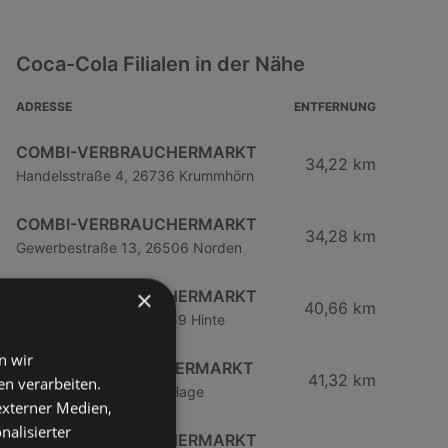
Coca-Cola Filialen in der Nähe
ADRESSE
ENTFERNUNG
COMBI-VERBRAUCHERMARKT
34,22 km
Handelsstraße 4, 26736 Krummhörn
COMBI-VERBRAUCHERMARKT
34,28 km
Gewerbestraße 13, 26506 Norden
×
COMBI-VERBRAUCHERMARKT
40,66 km
Gewerbestraße 12, 26759 Hinte
n wir
COMBI VERBRAUCHERMARKT
41,32 km
n verarbeiten.
Am Edenhof 1a, 26524 Hage
 externer Medien,
nalisierter
COMBI-VERBRAUCHERMARKT