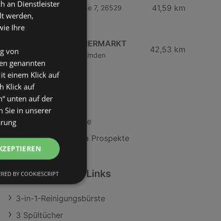
an Dienstleister
41,59 km
Widzel-Tom-Brook-Straße 7, 26529
lt werden,
Marienhafe
wie Ihre
COMBI-VERBRAUCHERMARKT
42,53 km
ng von
Ubierstraße 4b, 26723 Emden
den genannten
it einem Klick auf
h Klick auf
Coca-Cola
n“ unten auf der
 Sie in unserer
Web: www.cceag.de
ärung
Aktuelle Coca-Cola Prospekte
KZEPTIEREN
Weiterführende Links
RED BY COOKIESCRIPT
3-in-1-Reinigungsbürste
3 Spültücher