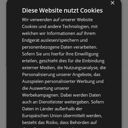
×
Diese Website nutzt Cookies
LUVE
Gödeke-Michel-Straße 1
Wir verwenden auf unserer Website
26757 Borkum
Cookies und andere Technologien, mit
welchen wir Informationen auf Ihrem
ANGEBOTE:
0
Endgerät auslesen/speichern und
PROSPEKTE:
0
personenbezogene Daten verarbeiten.
ENTFERNUNG:
0,75 km
Sofern Sie uns hierfür Ihre Einwilligung
erteilen, geschieht dies für die Einbindung
externer Medien, die Nutzungsanalyse, die
LUVE
Personalisierung unserer Angebote, das
Wilhelm-Feldhoff-Straße 10
Ausspielen personalisierter Werbung und
26757 Borkum
die Auswertung unserer
Werbekampagnen. Dabei werden Daten
ANGEBOTE:
0
auch an Dienstleister weitergeben. Sofern
PROSPEKTE:
0
Daten in Länder außerhalb der
ENTFERNUNG:
1,28 km
Europäischen Union übermittelt werden,
besteht das Risiko, dass Behörden auf