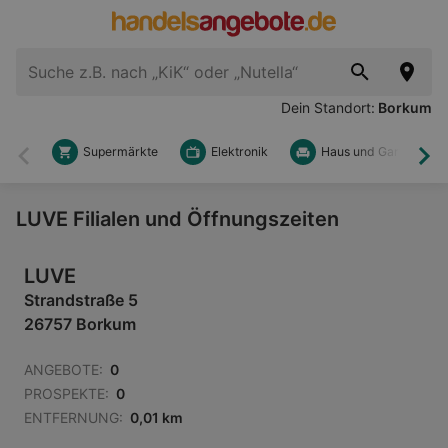
Dein Standort:
Borkum
Supermärkte
Elektronik
Haus und Garten
Zurück
Wei
LUVE Filialen und Öffnungszeiten
LUVE
Strandstraße 5
26757 Borkum
ANGEBOTE:
0
PROSPEKTE:
0
ENTFERNUNG:
0,01 km