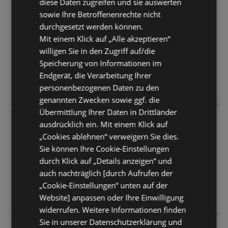
diese Daten zugreifen und sie auswerten
LUVE
sowie Ihre Betroffenenrechte nicht
Memmertstraße 12
durchgesetzt werden können.
26571 Juist
Mit einem Klick auf „Alle akzeptieren“
willigen Sie in den Zugriff auf/die
ANGEBOTE:
0
Speicherung von Informationen im
PROSPEKTE:
0
Endgerät, die Verarbeitung Ihrer
ENTFERNUNG:
21,74 km
personenbezogenen Daten zu den
genannten Zwecken sowie ggf. die
Übermittlung Ihrer Daten in Drittländer
LUVE
ausdrücklich ein. Mit einem Klick auf
Wilhelmstraße 56
„Cookies ablehnen“ verweigern Sie dies.
26571 Juist
Sie können Ihre Cookie-Einstellungen
durch Klick auf „Details anzeigen“ und
ANGEBOTE:
0
auch nachträglich [durch Aufrufen der
PROSPEKTE:
0
„Cookie-Einstellungen“ unten auf der
ENTFERNUNG:
23,8 km
Website] anpassen oder Ihre Einwilligung
widerrufen. Weitere Informationen finden
Sie in unserer Datenschutzerklärung und