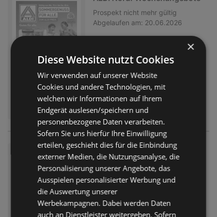
Prospekt
nicht mehr gültig
Abgelaufen am:
20.06.2026
×
Diese Website nutzt Cookies
Wir verwenden auf unserer Website
Cookies und andere Technologien, mit
welchen wir Informationen auf Ihrem
Endgerät auslesen/speichern und
personenbezogene Daten verarbeiten.
Sofern Sie uns hierfür Ihre Einwilligung
erteilen, geschieht dies für die Einbindung
ALDI Nord: Wochenangebote
externer Medien, die Nutzungsanalyse, die
Prospekt
nicht mehr gültig
Personalisierung unserer Angebote, das
Abgelaufen am:
13.06.2026
Ausspielen personalisierter Werbung und
die Auswertung unserer
Werbekampagnen. Dabei werden Daten
auch an Dienstleister weitergeben. Sofern