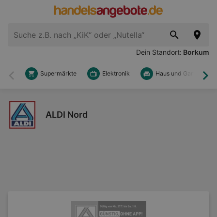
Dein Standort:
Borkum
Supermärkte
Elektronik
Haus und Garten
Zurück
Wei
ALDI Nord