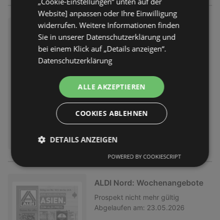
„Cookie-Einstellungen“ unten auf der
Website] anpassen oder Ihre Einwilligung
widerrufen. Weitere Informationen finden
ALDI Nord: Wochenangebote
Sie in unserer Datenschutzerklärung und
Prospekt
nicht mehr gültig
bei einem Klick auf „Details anzeigen“.
Abgelaufen am:
30.05.2026
Datenschutzerklärung
ALLE AKZEPTIEREN
COOKIES ABLEHNEN
DETAILS ANZEIGEN
POWERED BY COOKIESCRIPT
ALDI Nord: Wochenangebote
Prospekt
nicht mehr gültig
Abgelaufen am:
23.05.2026