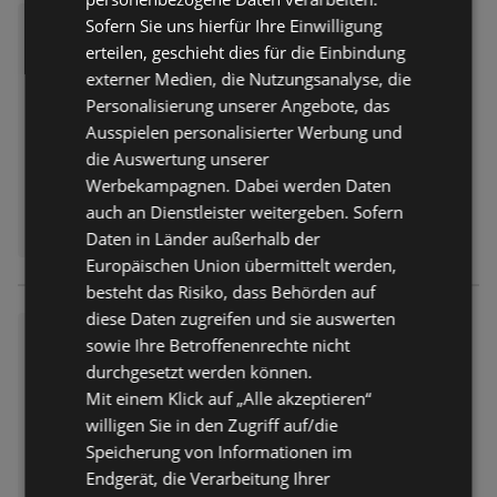
Summer Sale
Sofern Sie uns hierfür Ihre Einwilligung
erteilen, geschieht dies für die Einbindung
Prospekt
nicht mehr gültig
externer Medien, die Nutzungsanalyse, die
Abgelaufen am:
29.07.2026
Personalisierung unserer Angebote, das
Ausspielen personalisierter Werbung und
die Auswertung unserer
Werbekampagnen. Dabei werden Daten
auch an Dienstleister weitergeben. Sofern
Daten in Länder außerhalb der
Europäischen Union übermittelt werden,
besteht das Risiko, dass Behörden auf
diese Daten zugreifen und sie auswerten
Sparen im SSV
sowie Ihre Betroffenenrechte nicht
Prospekt
nicht mehr gültig
durchgesetzt werden können.
Abgelaufen am:
18.07.2026
Mit einem Klick auf „Alle akzeptieren“
willigen Sie in den Zugriff auf/die
Speicherung von Informationen im
Endgerät, die Verarbeitung Ihrer