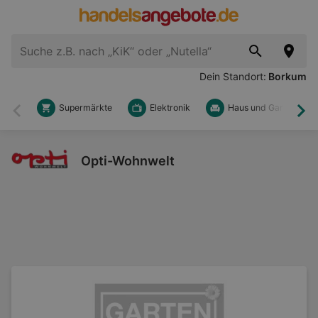
Dein Standort:
Borkum
Supermärkte
Elektronik
Haus und Garten
Zurück
Wei
Opti-Wohnwelt