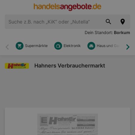
Dein Standort:
Borkum
Supermärkte
Elektronik
Haus und Garten
Zurück
Wei
Hahners Verbrauchermarkt