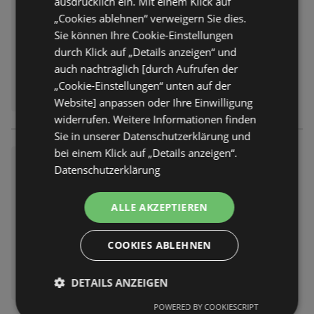
ausdrücklich ein. Mit einem Klick auf
Prospekt
nicht mehr gültig
„Cookies ablehnen“ verweigern Sie dies.
Abgelaufen am:
13.06.2026
Sie können Ihre Cookie-Einstellungen
durch Klick auf „Details anzeigen“ und
auch nachträglich [durch Aufrufen der
„Cookie-Einstellungen“ unten auf der
Website] anpassen oder Ihre Einwilligung
widerrufen. Weitere Informationen finden
Sie in unserer Datenschutzerklärung und
bei einem Klick auf „Details anzeigen“.
Edeka Hahner: Wochenangeb
Datenschutzerklärung
ote
Prospekt
nicht mehr gültig
ALLE AKZEPTIEREN
Abgelaufen am:
06.06.2026
COOKIES ABLEHNEN
DETAILS ANZEIGEN
POWERED BY COOKIESCRIPT