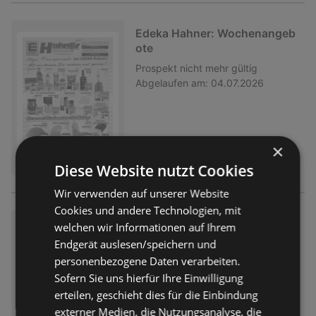
Edeka Hahner: Wochenangeb
ote
Prospekt
nicht mehr gültig
Abgelaufen am:
04.07.2026
×
Diese Website nutzt Cookies
Wir verwenden auf unserer Website
Cookies und andere Technologien, mit
Edeka Hahner: Wochenangeb
welchen wir Informationen auf Ihrem
ote
Endgerät auslesen/speichern und
Prospekt
nicht mehr gültig
personenbezogene Daten verarbeiten.
Abgelaufen am:
27.06.2026
Sofern Sie uns hierfür Ihre Einwilligung
erteilen, geschieht dies für die Einbindung
externer Medien, die Nutzungsanalyse, die