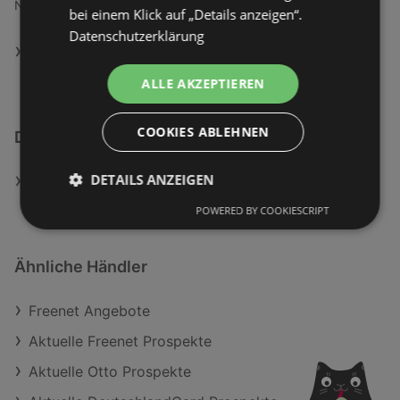
Neumarkter Straße 28, 81673 München
bei einem Klick auf „Details anzeigen“.
Datenschutzerklärung
ALLE DEUTSCHLANDCARD - ONLINE COUPONS
FILIALEN ANZEIGEN
ALLE AKZEPTIEREN
COOKIES ABLEHNEN
DeutschlandCard - Online Coupons
DETAILS ANZEIGEN
Aktuelle DeutschlandCard - Online Coupons
Prospekte
POWERED BY COOKIESCRIPT
Ähnliche Händler
Freenet Angebote
Aktuelle Freenet Prospekte
Aktuelle Otto Prospekte