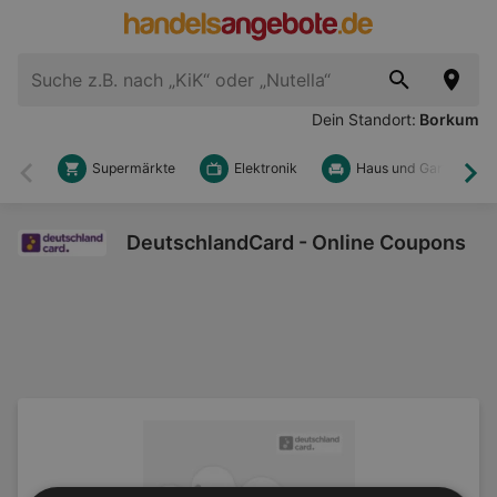
Dein Standort:
Borkum
Supermärkte
Elektronik
Haus und Garten
Zurück
Wei
DeutschlandCard - Online Coupons