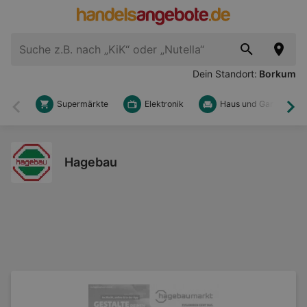
Dein Standort:
Borkum
Supermärkte
Elektronik
Haus und Garten
Zurück
Wei
Hagebau