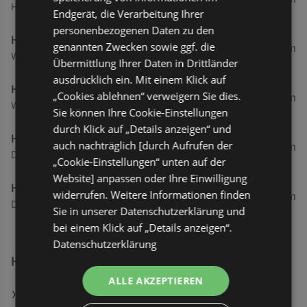
Hauptstraße 5, 26524 Hage (Flecken)
Endgerät, die Verarbeitung Ihrer
personenbezogenen Daten zu den
Hagebaumarkt
genannten Zwecken sowie ggf. die
42,41 km
Westfalenstraße 2, 26723 Emden
Übermittlung Ihrer Daten in Drittländer
ausdrücklich ein. Mit einem Klick auf
Hagebaumarkt
„Cookies ablehnen“ verweigern Sie dies.
42,43 km
Westfalenstraße 9, 26723 Emden
Sie können Ihre Cookie-Einstellungen
durch Klick auf „Details anzeigen“ und
Hagebaumarkt
auch nachträglich [durch Aufrufen der
54,19 km
Dreekamp, 26605 Aurich
„Cookie-Einstellungen“ unten auf der
Website] anpassen oder Ihre Einwilligung
Hagebaumarkt
widerrufen. Weitere Informationen finden
62,28 km
Dornumer Straße 8, 26427 Esens
Sie in unserer Datenschutzerklärung und
bei einem Klick auf „Details anzeigen“.
Datenschutzerklärung
Hagebau
ALLE AKZEPTIEREN
Web: www.hagebau.de