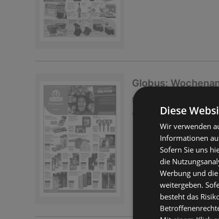
Globus: Wochena
Prospekt
nicht mehr gü
Diese Websi
Abgelaufen am:
01.08.
Wir verwenden au
Informationen au
Sofern Sie uns hi
die Nutzungsanaly
Werbung und die
weitergeben. Sof
besteht das Risik
Betroffenenrecht