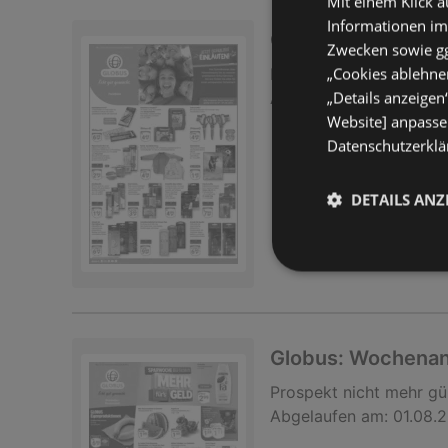
Mit einem Klick a
Informationen im
Globus: Wochena
Zwecken sowie ggf
„Cookies ablehnen
Prospekt
nicht mehr gü
„Details anzeigen
Abgelaufen am:
01.08.
Website] anpassen
Datenschutzerklär
DETAILS ANZ
Globus: Wochena
Prospekt
nicht mehr gü
Abgelaufen am:
01.08.