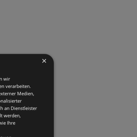
×
n wir
n verarbeiten.
 externer Medien,
nalisierter
an Dienstleister
lt werden,
wie Ihre