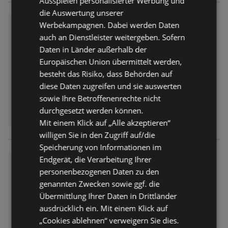
Ausspielen personalisierter Werbung und
die Auswertung unserer
Wochenangebote
Werbekampagnen. Dabei werden Daten
auch an Dienstleister weitergeben. Sofern
Prospekt
nicht mehr gültig
Daten in Länder außerhalb der
Abgelaufen am:
01.08.2026
Europäischen Union übermittelt werden,
besteht das Risiko, dass Behörden auf
diese Daten zugreifen und sie auswerten
sowie Ihre Betroffenenrechte nicht
durchgesetzt werden können.
Mit einem Klick auf „Alle akzeptieren“
willigen Sie in den Zugriff auf/die
Speicherung von Informationen im
Endgerät, die Verarbeitung Ihrer
Wochenangebote
personenbezogenen Daten zu den
Prospekt
nicht mehr gültig
genannten Zwecken sowie ggf. die
Abgelaufen am:
01.08.2026
Übermittlung Ihrer Daten in Drittländer
ausdrücklich ein. Mit einem Klick auf
„Cookies ablehnen“ verweigern Sie dies.