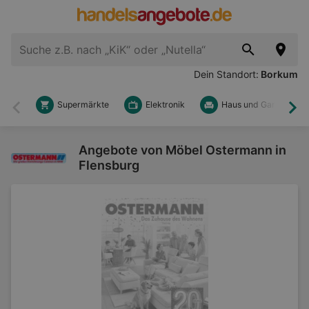
Dein Standort:
Borkum
Supermärkte
Elektronik
Haus und Garten
Zurück
Wei
Angebote von Möbel Ostermann in
Flensburg