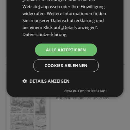
l wirken Wunder.
Website] anpassen oder Ihre Einwilligung
Prospekt
nicht mehr gültig
widerrufen. Weitere Informationen finden
Abgelaufen am:
19.06.2026
Sie in unserer Datenschutzerklärung und
bei einem Klick auf „Details anzeigen“.
Datenschutzerklärung
ALLE AKZEPTIEREN
COOKIES ABLEHNEN
Möbel Ostermann: Neue Möbe
DETAILS ANZEIGEN
l wirken Wunder.
POWERED BY COOKIESCRIPT
Prospekt
nicht mehr gültig
Abgelaufen am:
22.05.2026