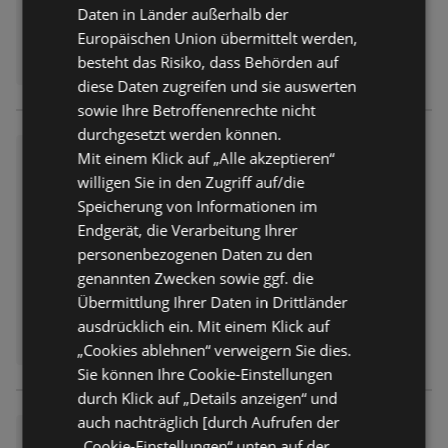
Daten in Länder außerhalb der
Europäischen Union übermittelt werden,
besteht das Risiko, dass Behörden auf
diese Daten zugreifen und sie auswerten
sowie Ihre Betroffenenrechte nicht
durchgesetzt werden können.
Möbel Ostermann: Neue Möbe
Mit einem Klick auf „Alle akzeptieren“
l wirken Wunder.
willigen Sie in den Zugriff auf/die
Prospekt
nicht mehr gültig
Speicherung von Informationen im
Abgelaufen am:
17.07.2026
Endgerät, die Verarbeitung Ihrer
personenbezogenen Daten zu den
genannten Zwecken sowie ggf. die
Übermittlung Ihrer Daten in Drittländer
ausdrücklich ein. Mit einem Klick auf
„Cookies ablehnen“ verweigern Sie dies.
Sie können Ihre Cookie-Einstellungen
durch Klick auf „Details anzeigen“ und
auch nachträglich [durch Aufrufen der
Möbel Ostermann: Neue Möbe
„Cookie-Einstellungen“ unten auf der