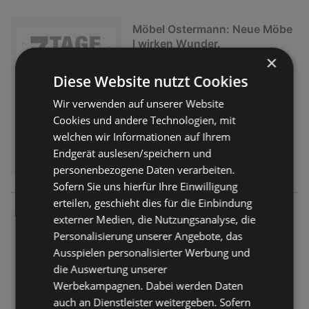
Möbel Ostermann: Neue Möbe
l wirken Wunder.
×
Prospekt
nicht mehr gültig
Diese Website nutzt Cookies
Abgelaufen am:
07.08.2026
Wir verwenden auf unserer Website
Cookies und andere Technologien, mit
welchen wir Informationen auf Ihrem
Endgerät auslesen/speichern und
personenbezogene Daten verarbeiten.
Sofern Sie uns hierfür Ihre Einwilligung
erteilen, geschieht dies für die Einbindung
externer Medien, die Nutzungsanalyse, die
Möbel Ostermann: Neue Möbe
Personalisierung unserer Angebote, das
l wirken Wunder.
Ausspielen personalisierter Werbung und
Prospekt
nicht mehr gültig
die Auswertung unserer
Abgelaufen am:
07.08.2026
Werbekampagnen. Dabei werden Daten
auch an Dienstleister weitergeben. Sofern